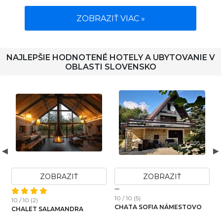
ZOBRAZIŤ VIAC »
NAJLEPŠIE HODNOTENÉ HOTELY A UBYTOVANIE V
OBLASTI SLOVENSKO
AZIŤ
ZOBRAZIŤ
ZOBRAZI
10 / 10 (5)
10 / 10 (2)
CHATA SOFIA NÁMESTOVO
APARTMÁN EMES
MANDRA