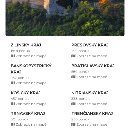
ŽILINSKÝ KRAJ
PREŠOVSKÝ KRAJ
1801 ponúk
1521 ponúk
Zobrazit na mapě
Zobrazit na mapě
BANSKOBYSTRICKÝ
BRATISLAVSKÝ KRAJ
KRAJ
589 ponúk
Zobrazit na mapě
937 ponúk
Zobrazit na mapě
KOŠICKÝ KRAJ
NITRIANSKY KRAJ
457 ponúk
338 ponúk
Zobrazit na mapě
Zobrazit na mapě
TRNAVSKÝ KRAJ
TRENČIANSKY KRAJ
301 ponúk
266 ponúk
Zobrazit na mapě
Zobrazit na mapě