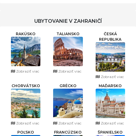
UBYTOVANIE V ZAHRANIČÍ
RAKÚSKO
TALIANSKO
ČESKÁ
REPUBLIKA
Zobraziť viac
Zobraziť viac
Zobraziť viac
CHORVÁTSKO
GRÉCKO
MAĎARSKO
Zobraziť viac
Zobraziť viac
Zobraziť viac
POĽSKO
FRANCÚZSKO
ŠPANIELSKO