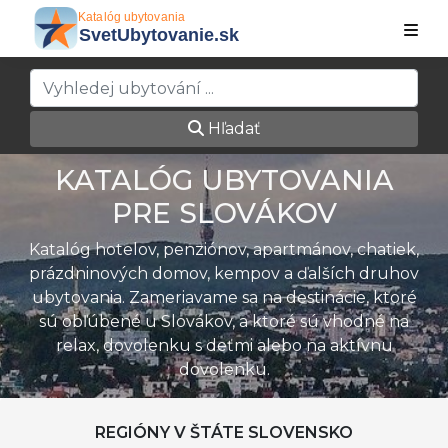
Hľadať
KATALÓG UBYTOVANIA
PRE SLOVÁKOV
Katalóg hotelov, penziónov, apartmánov, chatiek,
prázdninových domov, kempov a ďalších druhov
ubytovania. Zameriavame sa na destinácie, ktoré
sú obľúbené u Slovákov, a ktoré sú vhodné na
relax, dovolenku s deťmi alebo na aktívnu
dovolenku.
REGIÓNY V ŠTÁTE SLOVENSKO