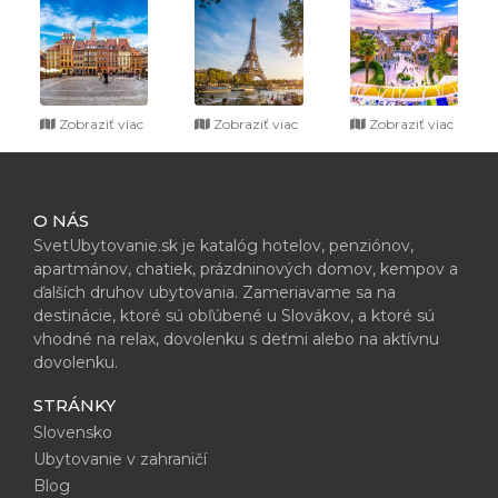
Zobraziť viac
Zobraziť viac
Zobraziť viac
O NÁS
SvetUbytovanie.sk je katalóg hotelov, penziónov,
apartmánov, chatiek, prázdninových domov, kempov a
ďalších druhov ubytovania. Zameriavame sa na
destinácie, ktoré sú obľúbené u Slovákov, a ktoré sú
vhodné na relax, dovolenku s deťmi alebo na aktívnu
dovolenku.
STRÁNKY
Slovensko
Ubytovanie v zahraničí
Blog