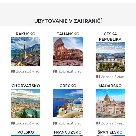
UBYTOVANIE V ZAHRANIČÍ
RAKÚSKO
TALIANSKO
ČESKÁ
REPUBLIKA
Zobraziť viac
Zobraziť viac
Zobraziť viac
CHORVÁTSKO
GRÉCKO
MAĎARSKO
Zobraziť viac
Zobraziť viac
Zobraziť viac
POĽSKO
FRANCÚZSKO
ŠPANIELSKO