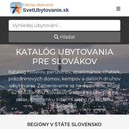
Hľadať
KATALÓG UBYTOVANIA
PRE SLOVÁKOV
Katalóg hotelov, penziónov, apartmánov, chatiek,
prázdninových domov, kempov a ďalších druhov
ubytovania. Zameriavame sa na destinácie, ktoré
sú obľúbené u Slovákov, a ktoré sú vhodné na
relax, dovolenku s deťmi alebo na aktívnu
dovolenku.
REGIÓNY V ŠTÁTE SLOVENSKO