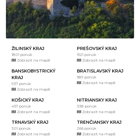
ŽILINSKÝ KRAJ
PREŠOVSKÝ KRAJ
1801 ponúk
1521 ponúk
Zobrazit na mapě
Zobrazit na mapě
BANSKOBYSTRICKÝ
BRATISLAVSKÝ KRAJ
KRAJ
589 ponúk
Zobrazit na mapě
937 ponúk
Zobrazit na mapě
KOŠICKÝ KRAJ
NITRIANSKY KRAJ
457 ponúk
338 ponúk
Zobrazit na mapě
Zobrazit na mapě
TRNAVSKÝ KRAJ
TRENČIANSKY KRAJ
301 ponúk
266 ponúk
Zobrazit na mapě
Zobrazit na mapě