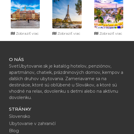
Zobraziť viac
Zobraziť viac
Zobraziť viac
O NÁS
SvetUbytovanie.sk je katalóg hotelov, penziónov,
apartmánov, chatiek, prázdninových domov, kempov a
ďalších druhov ubytovania. Zameriavame sa na
destinácie, ktoré sú obľúbené u Slovákov, a ktoré sú
vhodné na relax, dovolenku s deťmi alebo na aktívnu
dovolenku.
STRÁNKY
Slovensko
Ubytovanie v zahraničí
Blog