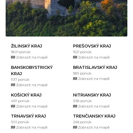
ŽILINSKÝ KRAJ
PREŠOVSKÝ KRAJ
1801 ponúk
1521 ponúk
Zobrazit na mapě
Zobrazit na mapě
BANSKOBYSTRICKÝ
BRATISLAVSKÝ KRAJ
KRAJ
589 ponúk
Zobrazit na mapě
937 ponúk
Zobrazit na mapě
KOŠICKÝ KRAJ
NITRIANSKY KRAJ
457 ponúk
338 ponúk
Zobrazit na mapě
Zobrazit na mapě
TRNAVSKÝ KRAJ
TRENČIANSKY KRAJ
301 ponúk
266 ponúk
Zobrazit na mapě
Zobrazit na mapě