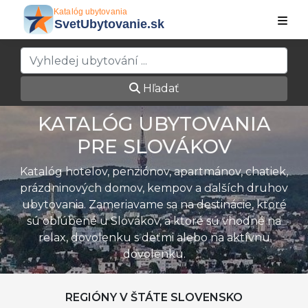
Hľadať
KATALÓG UBYTOVANIA
PRE SLOVÁKOV
Katalóg hotelov, penziónov, apartmánov, chatiek,
prázdninových domov, kempov a ďalších druhov
ubytovania. Zameriavame sa na destinácie, ktoré
sú obľúbené u Slovákov, a ktoré sú vhodné na
relax, dovolenku s deťmi alebo na aktívnu
dovolenku.
REGIÓNY V ŠTÁTE SLOVENSKO