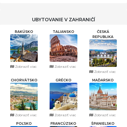
UBYTOVANIE V ZAHRANIČÍ
RAKÚSKO
TALIANSKO
ČESKÁ
REPUBLIKA
Zobraziť viac
Zobraziť viac
Zobraziť viac
CHORVÁTSKO
GRÉCKO
MAĎARSKO
Zobraziť viac
Zobraziť viac
Zobraziť viac
POĽSKO
FRANCÚZSKO
ŠPANIELSKO