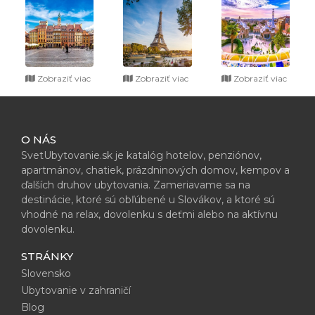
Zobraziť viac
Zobraziť viac
Zobraziť viac
O NÁS
SvetUbytovanie.sk je katalóg hotelov, penziónov,
apartmánov, chatiek, prázdninových domov, kempov a
ďalších druhov ubytovania. Zameriavame sa na
destinácie, ktoré sú obľúbené u Slovákov, a ktoré sú
vhodné na relax, dovolenku s deťmi alebo na aktívnu
dovolenku.
STRÁNKY
Slovensko
Ubytovanie v zahraničí
Blog