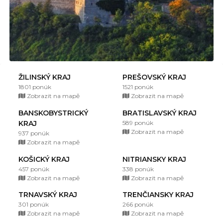
ŽILINSKÝ KRAJ
PREŠOVSKÝ KRAJ
1801 ponúk
1521 ponúk
Zobrazit na mapě
Zobrazit na mapě
BANSKOBYSTRICKÝ
BRATISLAVSKÝ KRAJ
KRAJ
589 ponúk
Zobrazit na mapě
937 ponúk
Zobrazit na mapě
KOŠICKÝ KRAJ
NITRIANSKY KRAJ
457 ponúk
338 ponúk
Zobrazit na mapě
Zobrazit na mapě
TRNAVSKÝ KRAJ
TRENČIANSKY KRAJ
301 ponúk
266 ponúk
Zobrazit na mapě
Zobrazit na mapě