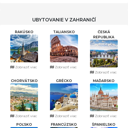
UBYTOVANIE V ZAHRANIČÍ
RAKÚSKO
TALIANSKO
ČESKÁ
REPUBLIKA
Zobraziť viac
Zobraziť viac
Zobraziť viac
CHORVÁTSKO
GRÉCKO
MAĎARSKO
Zobraziť viac
Zobraziť viac
Zobraziť viac
POĽSKO
FRANCÚZSKO
ŠPANIELSKO