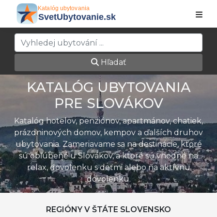
Hľadať
KATALÓG UBYTOVANIA
PRE SLOVÁKOV
Katalóg hotelov, penziónov, apartmánov, chatiek,
prázdninových domov, kempov a ďalších druhov
ubytovania. Zameriavame sa na destinácie, ktoré
sú obľúbené u Slovákov, a ktoré sú vhodné na
relax, dovolenku s deťmi alebo na aktívnu
dovolenku.
REGIÓNY V ŠTÁTE SLOVENSKO