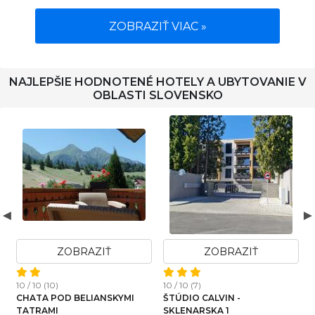
ZOBRAZIŤ VIAC »
NAJLEPŠIE HODNOTENÉ HOTELY A UBYTOVANIE V
OBLASTI SLOVENSKO
ZOBRAZIŤ
ZOBRAZIŤ
ZO
10 / 10 (4)
)
10 / 10 (22)
ZELENÝ DOM
CALVIN -
APARTMAN 
RSKA 1
ŠTIAVNICA