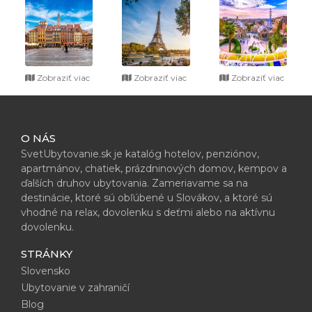
Zobraziť viac
Zobraziť viac
Zobraziť viac
O NÁS
SvetUbytovanie.sk je katalóg hotelov, penziónov,
apartmánov, chatiek, prázdninových domov, kempov a
ďalších druhov ubytovania. Zameriavame sa na
destinácie, ktoré sú obľúbené u Slovákov, a ktoré sú
vhodné na relax, dovolenku s deťmi alebo na aktívnu
dovolenku.
STRÁNKY
Slovensko
Ubytovanie v zahraničí
Blog