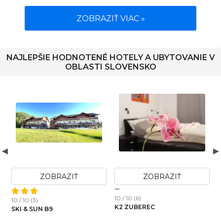
ZOBRAZIŤ VIAC »
NAJLEPŠIE HODNOTENÉ HOTELY A UBYTOVANIE V
OBLASTI SLOVENSKO
Ť
ZOBRAZIŤ
ZOBRAZIŤ
10 / 10 (6)
10 / 10 (4)
K2 ZUBEREC
APARTMÁN HILLSIDE
PANORAMA