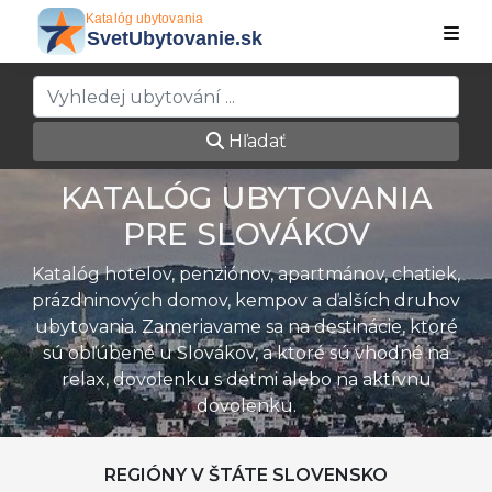
Hľadať
KATALÓG UBYTOVANIA
PRE SLOVÁKOV
Katalóg hotelov, penziónov, apartmánov, chatiek,
prázdninových domov, kempov a ďalších druhov
ubytovania. Zameriavame sa na destinácie, ktoré
sú obľúbené u Slovákov, a ktoré sú vhodné na
relax, dovolenku s deťmi alebo na aktívnu
dovolenku.
REGIÓNY V ŠTÁTE SLOVENSKO