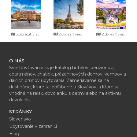
Zobraziť viac
Zobraziť viac
Zobraziť viac
O NÁS
SvetUbytovanie.sk je katalóg hotelov, penziónov,
apartmánov, chatiek, prázdninových domov, kempov a
ďalších druhov ubytovania. Zameriavame sa na
destinácie, ktoré sú obľúbené u Slovákov, a ktoré sú
vhodné na relax, dovolenku s deťmi alebo na aktívnu
dovolenku.
STRÁNKY
Slovensko
Ubytovanie v zahraničí
Blog