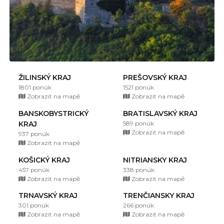
ŽILINSKÝ KRAJ
PREŠOVSKÝ KRAJ
1801 ponúk
1521 ponúk
Zobrazit na mapě
Zobrazit na mapě
BANSKOBYSTRICKÝ
BRATISLAVSKÝ KRAJ
KRAJ
589 ponúk
Zobrazit na mapě
937 ponúk
Zobrazit na mapě
KOŠICKÝ KRAJ
NITRIANSKY KRAJ
457 ponúk
338 ponúk
Zobrazit na mapě
Zobrazit na mapě
TRNAVSKÝ KRAJ
TRENČIANSKY KRAJ
301 ponúk
266 ponúk
Zobrazit na mapě
Zobrazit na mapě