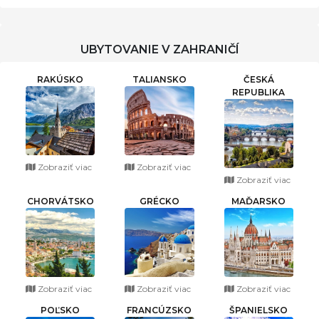
UBYTOVANIE V ZAHRANIČÍ
RAKÚSKO
TALIANSKO
ČESKÁ
REPUBLIKA
Zobraziť viac
Zobraziť viac
Zobraziť viac
CHORVÁTSKO
GRÉCKO
MAĎARSKO
Zobraziť viac
Zobraziť viac
Zobraziť viac
POĽSKO
FRANCÚZSKO
ŠPANIELSKO