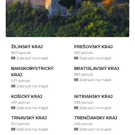
ŽILINSKÝ KRAJ
PREŠOVSKÝ KRAJ
1801 ponúk
1521 ponúk
Zobrazit na mapě
Zobrazit na mapě
BANSKOBYSTRICKÝ
BRATISLAVSKÝ KRAJ
KRAJ
589 ponúk
Zobrazit na mapě
937 ponúk
Zobrazit na mapě
KOŠICKÝ KRAJ
NITRIANSKY KRAJ
457 ponúk
338 ponúk
Zobrazit na mapě
Zobrazit na mapě
TRNAVSKÝ KRAJ
TRENČIANSKY KRAJ
301 ponúk
266 ponúk
Zobrazit na mapě
Zobrazit na mapě