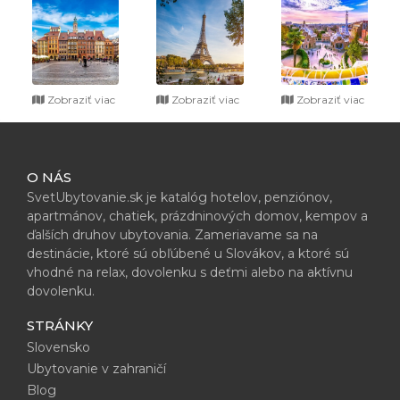
Zobraziť viac
Zobraziť viac
Zobraziť viac
O NÁS
SvetUbytovanie.sk je katalóg hotelov, penziónov,
apartmánov, chatiek, prázdninových domov, kempov a
ďalších druhov ubytovania. Zameriavame sa na
destinácie, ktoré sú obľúbené u Slovákov, a ktoré sú
vhodné na relax, dovolenku s deťmi alebo na aktívnu
dovolenku.
STRÁNKY
Slovensko
Ubytovanie v zahraničí
Blog