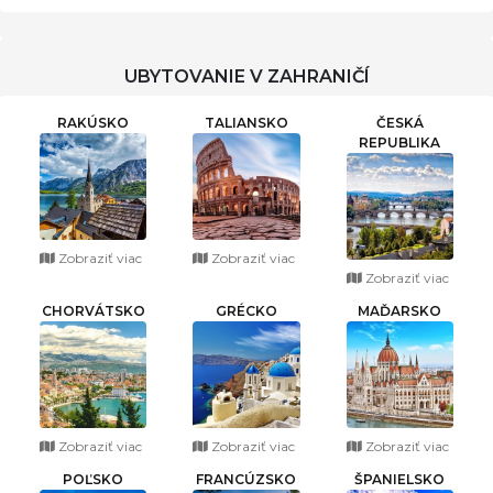
ČINGOV
UBYTOVANIE V ZAHRANIČÍ
RAKÚSKO
TALIANSKO
ČESKÁ
REPUBLIKA
Zobraziť viac
Zobraziť viac
Zobraziť viac
CHORVÁTSKO
GRÉCKO
MAĎARSKO
Zobraziť viac
Zobraziť viac
Zobraziť viac
POĽSKO
FRANCÚZSKO
ŠPANIELSKO