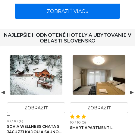
ZOBRAZIŤ VIAC »
NAJLEPŠIE HODNOTENÉ HOTELY A UBYTOVANIE V
OBLASTI SLOVENSKO
ZOBRAZIŤ
ZOBRAZIŤ
10 / 10 (6)
10 / 10 (5)
1
SOVIA WELLNESS CHATA S
SMART APARTMENT L
JACUZZI KAĎOU A SAUNOU,