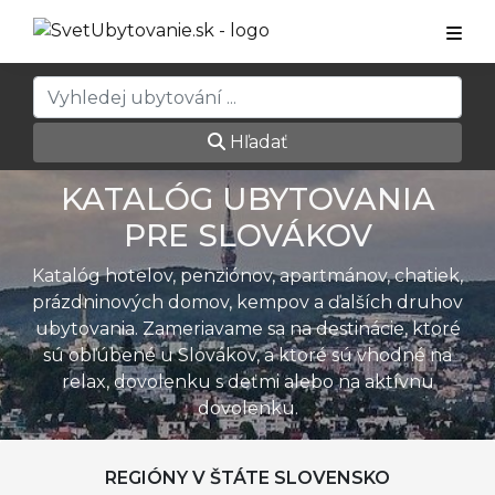
Hľadať
KATALÓG UBYTOVANIA
PRE SLOVÁKOV
Katalóg hotelov, penziónov, apartmánov, chatiek,
prázdninových domov, kempov a ďalších druhov
ubytovania. Zameriavame sa na destinácie, ktoré
sú obľúbené u Slovákov, a ktoré sú vhodné na
relax, dovolenku s deťmi alebo na aktívnu
dovolenku.
REGIÓNY V ŠTÁTE SLOVENSKO