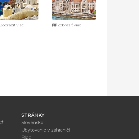
Zobraziť viac
Zobraziť viac
STRÁNKY
ích
Slovensko
Ubytovanie v zahraničí
Blog