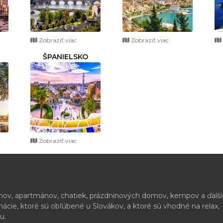
Zobraziť viac
Zobraziť viac
ŠPANIELSKO
Zobraziť viac
ónov, apartmánov, chatiek, prázdninových domov, kempov a ďalš
cie, ktoré sú obľúbené u Slovákov, a ktoré sú vhodné na relax,
u.