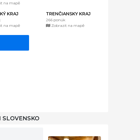
it na mapě
KÝ KRAJ
TRENČIANSKY KRAJ
k
266 ponúk
it na mapě
Zobrazit na mapě
I SLOVENSKO