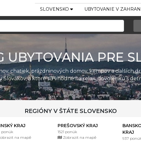
SLOVENSKO
UBYTOVANIE V ZAHRAN
G UBYTOVANIA PRE S
ánov, chatiek, prázdninových domov, kempov a ďalších d
u Slovákov, a ktoré sú vhodné na relax, dovolenku s de
REGIÓNY V ŠTÁTE SLOVENSKO
LINSKÝ KRAJ
PREŠOVSKÝ KRAJ
BANSKO
1 ponúk
1521 ponúk
KRAJ
obrazit na mapě
Zobrazit na mapě
937 ponú