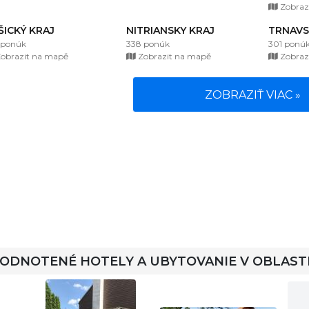
Zobraz
ŠICKÝ KRAJ
NITRIANSKY KRAJ
TRNAVS
 ponúk
338 ponúk
301 ponú
obrazit na mapě
Zobrazit na mapě
Zobraz
ZOBRAZIŤ VIAC »
HODNOTENÉ HOTELY A UBYTOVANIE V OBLAST