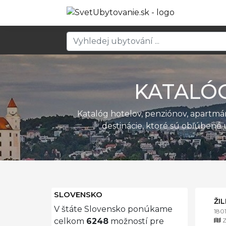
KATALÓ
Katalóg hotelov, penziónov, apartm
destinácie, ktoré sú obľúbené 
SLOVENSKO
ŽI
V štáte Slovensko ponúkame
180
Z
celkom
6248
možností pre