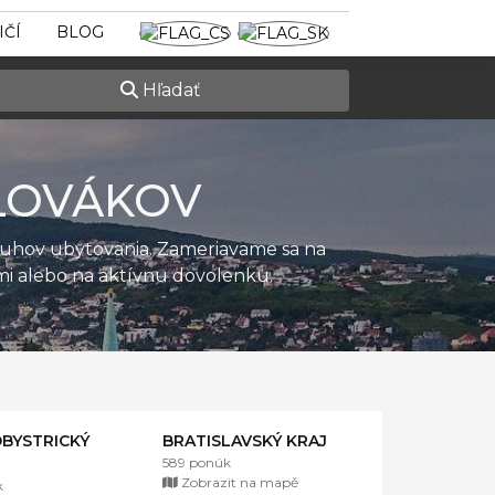
IČÍ
BLOG
Hľadať
LOVÁKOV
ruhov ubytovania. Zameriavame sa na
ťmi alebo na aktívnu dovolenku.
BYSTRICKÝ
BRATISLAVSKÝ KRAJ
589 ponúk
Zobrazit na mapě
k