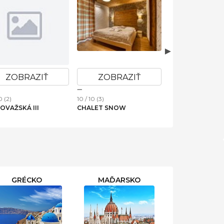
ZOBRAZIŤ
ZOBRAZIŤ
ZOBRAZ
0 (2)
10 / 10 (3)
10 / 10 (4)
OVAŽSKÁ III
CHALET SNOW
PANORAMA APA
44-C
GRÉCKO
MAĎARSKO