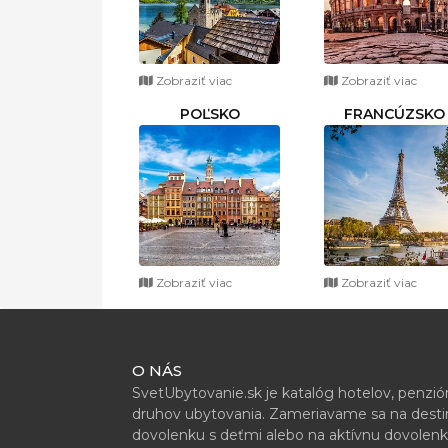
Zobraziť viac
Zobraziť viac
POĽSKO
FRANCÚZSKO
Zobraziť viac
Zobraziť viac
O NÁS
SvetUbytovanie.sk je katalóg hotelov, penzi
druhov ubytovania. Zameriavame sa na destiná
dovolenku s deťmi alebo na aktívnu dovolenk