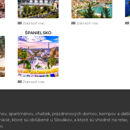
Zobraziť viac
Zobraziť viac
ŠPANIELSKO
Zobraziť viac
ónov, apartmánov, chatiek, prázdninových domov, kempov a ďalš
cie, ktoré sú obľúbené u Slovákov, a ktoré sú vhodné na relax,
u.