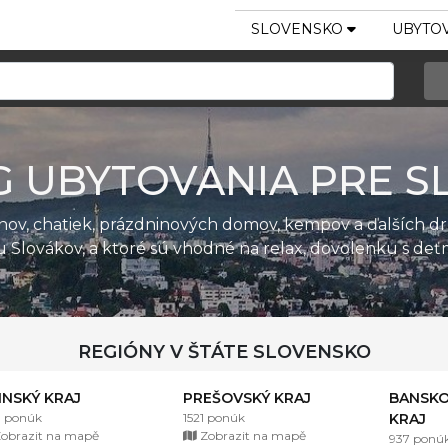
SLOVENSKO
UBYTOV
G UBYTOVANIA PRE S
ánov, chatiek, prázdninových domov, kempov a ďalších d
u Slovákov, a ktoré sú vhodné na relax, dovolenku s de
REGIÓNY V ŠTÁTE SLOVENSKO
LINSKÝ KRAJ
PREŠOVSKÝ KRAJ
BANSKO
1 ponúk
1521 ponúk
KRAJ
obrazit na mapě
Zobrazit na mapě
937 ponú