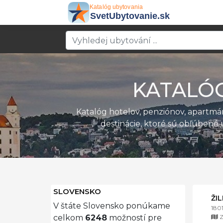
KATALÓ
Katalóg hotelov, penziónov, apartm
destinácie, ktoré sú obľúbené 
SLOVENSKO
ŽI
V štáte Slovensko ponúkame
180
Z
celkom
6248
možností pre