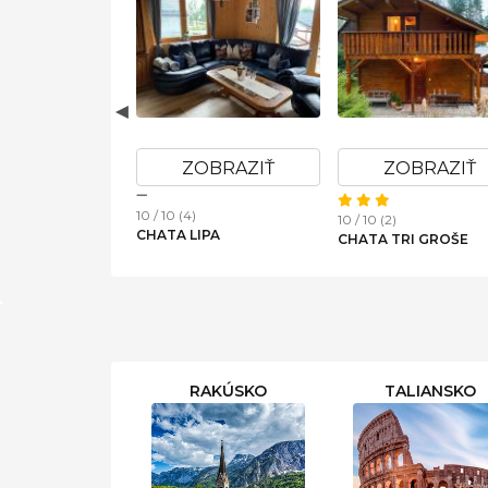
OBRAZIŤ
ZOBRAZIŤ
ZOBRAZIŤ
10 / 10 (4)
10 / 10 (2)
UBA BORSA
CHATA LIPA
CHATA TRI GROŠE
RAKÚSKO
TALIANSKO