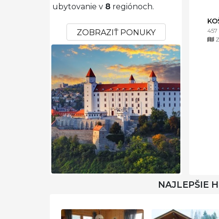
ubytovanie v
8
regiónoch.
KO
457
ZOBRAZIŤ PONUKY
Z
NAJLEPŠIE 