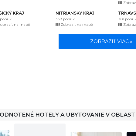
Zobraz
ŠICKÝ KRAJ
NITRIANSKY KRAJ
TRNAVS
 ponúk
338 ponúk
301 ponú
obrazit na mapě
Zobrazit na mapě
Zobraz
ZOBRAZIŤ VIAC »
HODNOTENÉ HOTELY A UBYTOVANIE V OBLAST