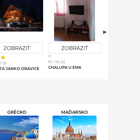
ZOBRAZIŤ
ZOBRAZIŤ
ZOBRAZ
10 / 10 (2)
0 (1)
10 / 10 (4)
CHALUPA U EMA
TA JANKO ORAVICE
APARTMÁN OLÍV
HRABOVSKÁ DO
GRÉCKO
MAĎARSKO