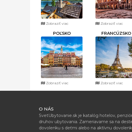
Zobraziť viac
Zobraziť viac
POĽSKO
FRANCÚZSKO
Zobraziť viac
Zobraziť viac
O NÁS
SvetUbytovanie.sk je katalóg hotelov, penzi
druhov ubytovania. Zameriavame sa na destiná
dovolenku s deťmi alebo na aktívnu dovolenk