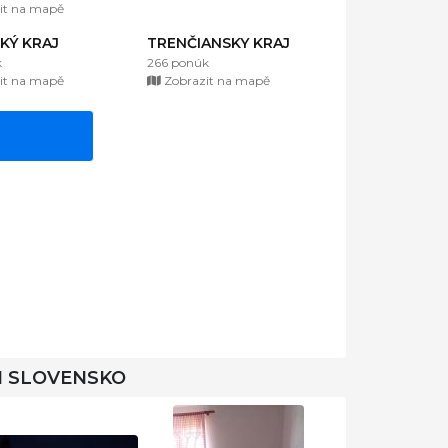
it na mapě
KÝ KRAJ
TRENČIANSKY KRAJ
k
266 ponúk
it na mapě
Zobrazit na mapě
I SLOVENSKO