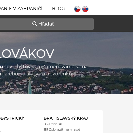
ANIE V ZAHRANIČÍ
BLOG
Hľadať
LOVÁKOV
ruhov ubytovania. Zameriavame sa na
ťmi alebo na aktívnu dovolenku.
BYSTRICKÝ
BRATISLAVSKÝ KRAJ
589 ponúk
Zobrazit na mapě
k