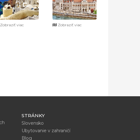
Zobraziť viac
Zobraziť viac
STRÁNKY
ích
Slovensko
Ubytovanie v zahraničí
Blog