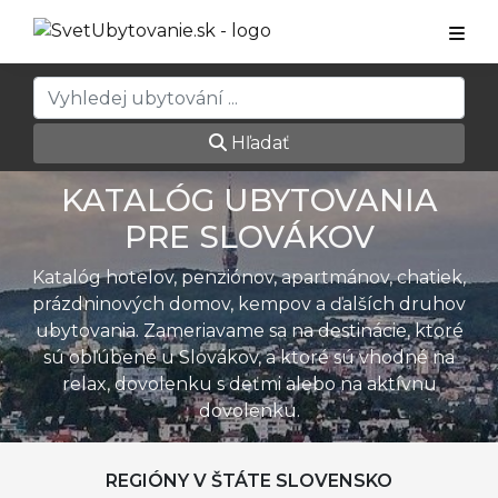
Hľadať
KATALÓG UBYTOVANIA
PRE SLOVÁKOV
Katalóg hotelov, penziónov, apartmánov, chatiek,
prázdninových domov, kempov a ďalších druhov
ubytovania. Zameriavame sa na destinácie, ktoré
sú obľúbené u Slovákov, a ktoré sú vhodné na
relax, dovolenku s deťmi alebo na aktívnu
dovolenku.
REGIÓNY V ŠTÁTE SLOVENSKO