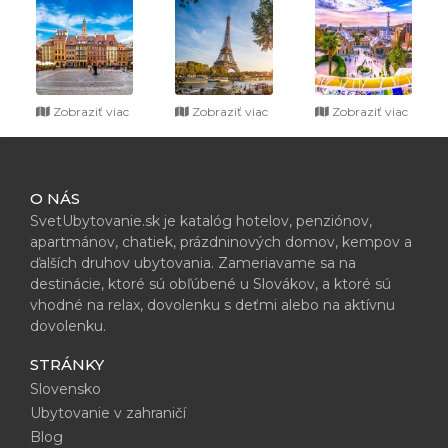
Zobraziť viac
Zobraziť viac
Zobraziť viac
O NÁS
SvetUbytovanie.sk je katalóg hotelov, penziónov,
apartmánov, chatiek, prázdninových domov, kempov a
ďalších druhov ubytovania. Zameriavame sa na
destinácie, ktoré sú obľúbené u Slovákov, a ktoré sú
vhodné na relax, dovolenku s deťmi alebo na aktívnu
dovolenku.
STRÁNKY
Slovensko
Ubytovanie v zahraničí
Blog