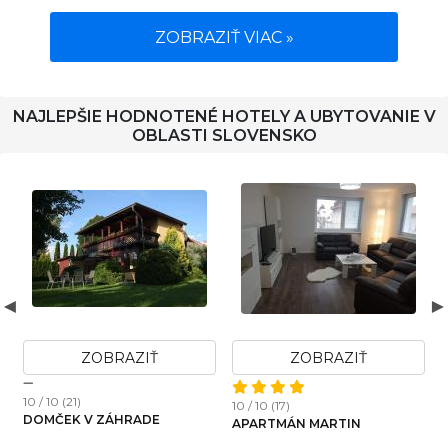
ZOBRAZIŤ VIAC »
NAJLEPŠIE HODNOTENÉ HOTELY A UBYTOVANIE V
OBLASTI SLOVENSKO
ZOBRAZIŤ
ZOBRAZIŤ
10 / 10 (21)
1
10 / 10 (17)
DOMČEK V ZÁHRADE
APARTMÁN MARTIN