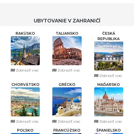
UBYTOVANIE V ZAHRANIČÍ
RAKÚSKO
TALIANSKO
ČESKÁ
REPUBLIKA
Zobraziť viac
Zobraziť viac
Zobraziť viac
CHORVÁTSKO
GRÉCKO
MAĎARSKO
Zobraziť viac
Zobraziť viac
Zobraziť viac
POĽSKO
FRANCÚZSKO
ŠPANIELSKO