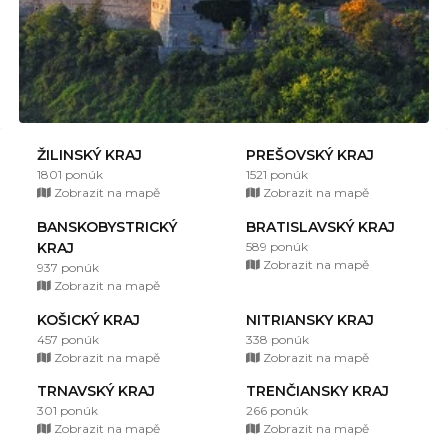
ŽILINSKÝ KRAJ
PREŠOVSKÝ KRAJ
1801 ponúk
1521 ponúk
Zobrazit na mapě
Zobrazit na mapě
BANSKOBYSTRICKÝ
BRATISLAVSKÝ KRAJ
KRAJ
589 ponúk
Zobrazit na mapě
937 ponúk
Zobrazit na mapě
KOŠICKÝ KRAJ
NITRIANSKY KRAJ
457 ponúk
338 ponúk
Zobrazit na mapě
Zobrazit na mapě
TRNAVSKÝ KRAJ
TRENČIANSKY KRAJ
301 ponúk
266 ponúk
Zobrazit na mapě
Zobrazit na mapě