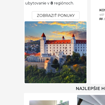
ubytovanie v
8
regiónoch.
KO
457
ZOBRAZIŤ PONUKY
Z
NAJLEPŠIE 