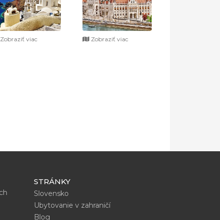
Zobraziť viac
Zobraziť viac
STRÁNKY
ích
Slovensko
Ubytovanie v zahraničí
Blog