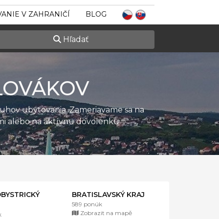
ANIE V ZAHRANIČÍ
BLOG
Hľadať
LOVÁKOV
ruhov ubytovania. Zameriavame sa na
ťmi alebo na aktívnu dovolenku.
BYSTRICKÝ
BRATISLAVSKÝ KRAJ
589 ponúk
Zobrazit na mapě
k