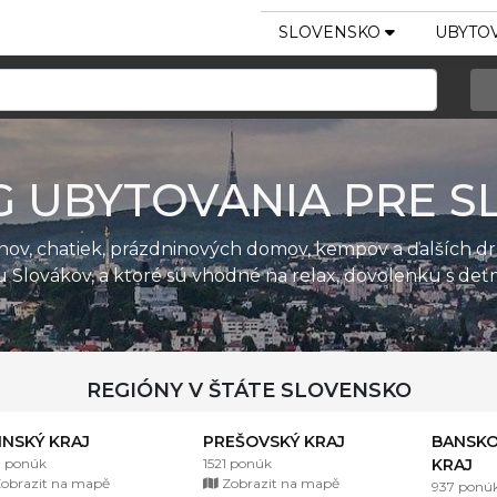
SLOVENSKO
UBYTOV
G UBYTOVANIA PRE S
ánov, chatiek, prázdninových domov, kempov a ďalších d
u Slovákov, a ktoré sú vhodné na relax, dovolenku s de
REGIÓNY V ŠTÁTE SLOVENSKO
LINSKÝ KRAJ
PREŠOVSKÝ KRAJ
BANSKO
1 ponúk
1521 ponúk
KRAJ
obrazit na mapě
Zobrazit na mapě
937 ponú