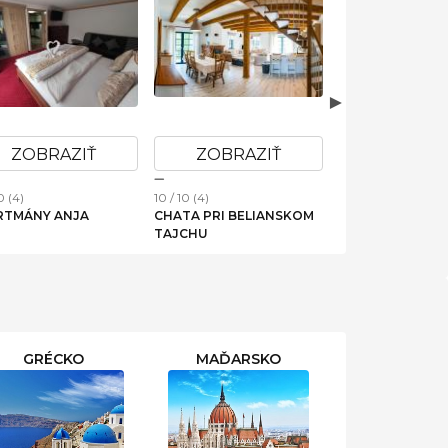
ZOBRAZIŤ
ZOBRAZIŤ
ZOBRAZI
4)
10 / 10 (4)
10 / 10 (15)
APARTMENTS
PANORAMA APARTMÁN
ELEMIR
44-C
GRÉCKO
MAĎARSKO