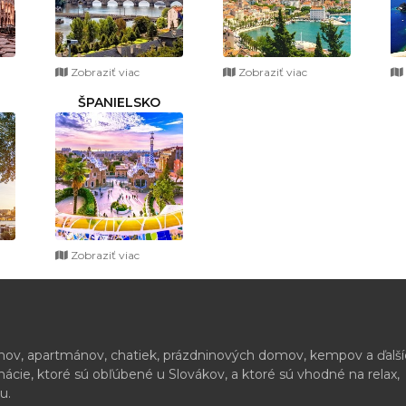
Zobraziť viac
Zobraziť viac
ŠPANIELSKO
Zobraziť viac
ónov, apartmánov, chatiek, prázdninových domov, kempov a ďalš
cie, ktoré sú obľúbené u Slovákov, a ktoré sú vhodné na relax,
u.