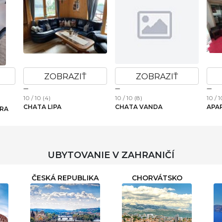
ZOBRAZIŤ
ZOBRAZIŤ
10 / 10 (4)
10 / 10 (1)
10 / 10 (
CHATA PRI BELIANSKOM
CHALET WEST - ZUBEREC
WINE 
TAJCHU
UBYTOVANIE V ZAHRANIČÍ
ČESKÁ REPUBLIKA
CHORVÁTSKO