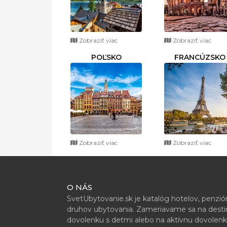
Zobraziť viac
Zobraziť viac
POĽSKO
FRANCÚZSKO
Zobraziť viac
Zobraziť viac
O NÁS
SvetUbytovanie.sk je katalóg hotelov, penzi
druhov ubytovania. Zameriavame sa na destiná
dovolenku s deťmi alebo na aktívnu dovolenk