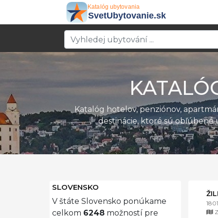
KATALÓ
Katalóg hotelov, penziónov, apartm
destinácie, ktoré sú obľúbené 
SLOVENSKO
ŽI
V štáte Slovensko ponúkame
180
Z
celkom
6248
možností pre