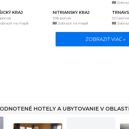
Zobraz
ŠICKÝ KRAJ
NITRIANSKY KRAJ
TRNAVS
 ponúk
338 ponúk
301 ponú
obrazit na mapě
Zobrazit na mapě
Zobraz
ZOBRAZIŤ VIAC »
HODNOTENÉ HOTELY A UBYTOVANIE V OBLAST