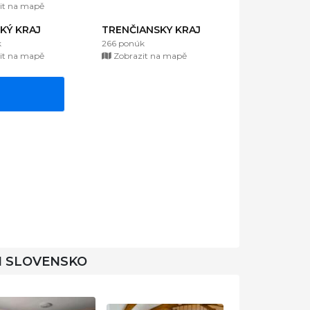
it na mapě
KÝ KRAJ
TRENČIANSKY KRAJ
k
266 ponúk
it na mapě
Zobrazit na mapě
I SLOVENSKO