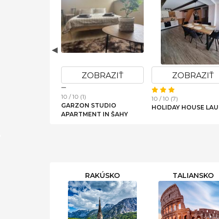
RAZIŤ
ZOBRAZIŤ
ZOBRAZIŤ
10 / 10 (8)
10 / 10 (4)
A
CHATA VANDA
APARTMÁNY ANJA
RAKÚSKO
TALIANSKO