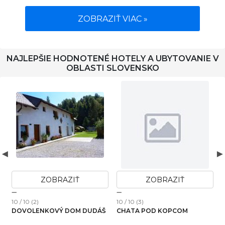
ZOBRAZIŤ VIAC »
NAJLEPŠIE HODNOTENÉ HOTELY A UBYTOVANIE V
OBLASTI SLOVENSKO
ZOBRAZIŤ
ZOBRAZIŤ
10 / 10 (2)
10 / 10 (3)
1
DOVOLENKOVÝ DOM DUDÁŠ
CHATA POD KOPCOM