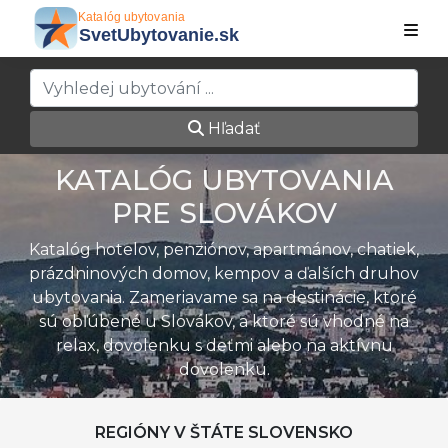
Hľadať
KATALÓG UBYTOVANIA
PRE SLOVÁKOV
Katalóg hotelov, penziónov, apartmánov, chatiek,
prázdninových domov, kempov a ďalších druhov
ubytovania. Zameriavame sa na destinácie, ktoré
sú obľúbené u Slovákov, a ktoré sú vhodné na
relax, dovolenku s deťmi alebo na aktívnu
dovolenku.
REGIÓNY V ŠTÁTE SLOVENSKO