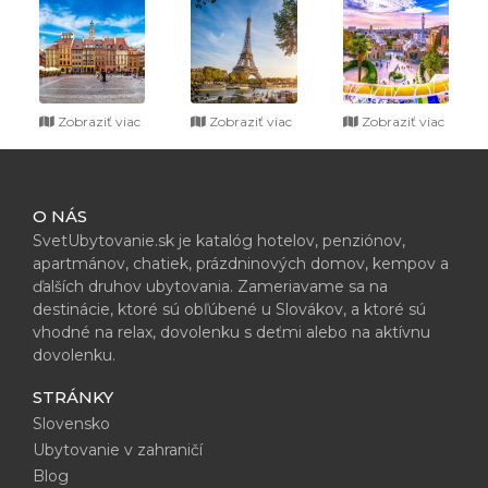
Zobraziť viac
Zobraziť viac
Zobraziť viac
O NÁS
SvetUbytovanie.sk je katalóg hotelov, penziónov,
apartmánov, chatiek, prázdninových domov, kempov a
ďalších druhov ubytovania. Zameriavame sa na
destinácie, ktoré sú obľúbené u Slovákov, a ktoré sú
vhodné na relax, dovolenku s deťmi alebo na aktívnu
dovolenku.
STRÁNKY
Slovensko
Ubytovanie v zahraničí
Blog