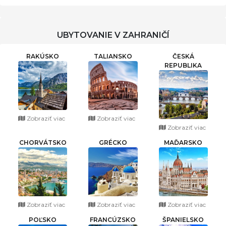
UBYTOVANIE V ZAHRANIČÍ
RAKÚSKO
TALIANSKO
ČESKÁ
REPUBLIKA
Zobraziť viac
Zobraziť viac
Zobraziť viac
CHORVÁTSKO
GRÉCKO
MAĎARSKO
Zobraziť viac
Zobraziť viac
Zobraziť viac
POĽSKO
FRANCÚZSKO
ŠPANIELSKO