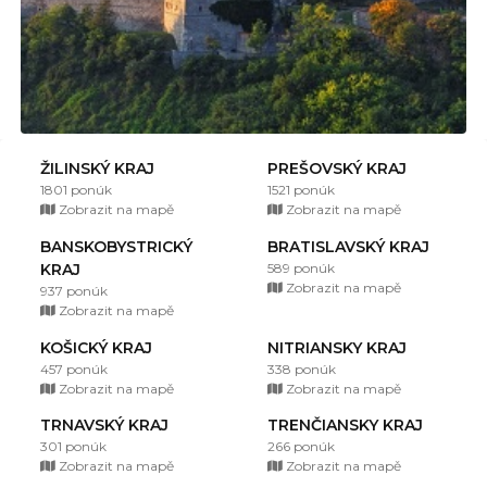
ŽILINSKÝ KRAJ
PREŠOVSKÝ KRAJ
1801 ponúk
1521 ponúk
Zobrazit na mapě
Zobrazit na mapě
BANSKOBYSTRICKÝ
BRATISLAVSKÝ KRAJ
KRAJ
589 ponúk
Zobrazit na mapě
937 ponúk
Zobrazit na mapě
KOŠICKÝ KRAJ
NITRIANSKY KRAJ
457 ponúk
338 ponúk
Zobrazit na mapě
Zobrazit na mapě
TRNAVSKÝ KRAJ
TRENČIANSKY KRAJ
301 ponúk
266 ponúk
Zobrazit na mapě
Zobrazit na mapě