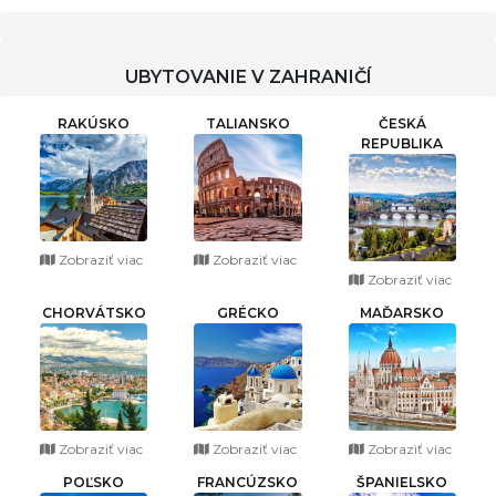
UBYTOVANIE V ZAHRANIČÍ
RAKÚSKO
TALIANSKO
ČESKÁ
REPUBLIKA
Zobraziť viac
Zobraziť viac
Zobraziť viac
CHORVÁTSKO
GRÉCKO
MAĎARSKO
Zobraziť viac
Zobraziť viac
Zobraziť viac
POĽSKO
FRANCÚZSKO
ŠPANIELSKO