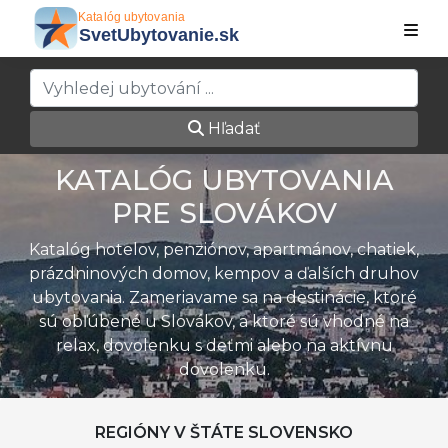
Hľadať
KATALÓG UBYTOVANIA
PRE SLOVÁKOV
Katalóg hotelov, penziónov, apartmánov, chatiek,
prázdninových domov, kempov a ďalších druhov
ubytovania. Zameriavame sa na destinácie, ktoré
sú obľúbené u Slovákov, a ktoré sú vhodné na
relax, dovolenku s deťmi alebo na aktívnu
dovolenku.
REGIÓNY V ŠTÁTE SLOVENSKO