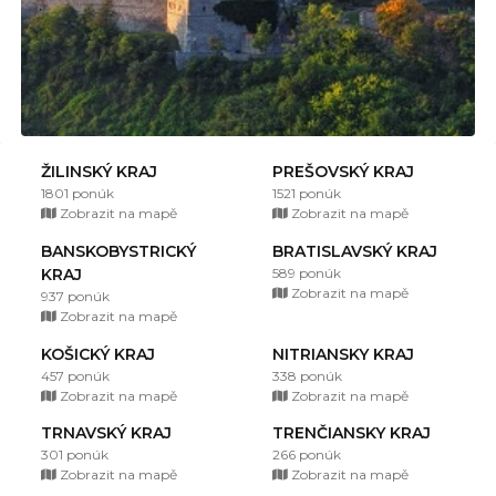
ŽILINSKÝ KRAJ
PREŠOVSKÝ KRAJ
1801 ponúk
1521 ponúk
Zobrazit na mapě
Zobrazit na mapě
BANSKOBYSTRICKÝ
BRATISLAVSKÝ KRAJ
KRAJ
589 ponúk
Zobrazit na mapě
937 ponúk
Zobrazit na mapě
KOŠICKÝ KRAJ
NITRIANSKY KRAJ
457 ponúk
338 ponúk
Zobrazit na mapě
Zobrazit na mapě
TRNAVSKÝ KRAJ
TRENČIANSKY KRAJ
301 ponúk
266 ponúk
Zobrazit na mapě
Zobrazit na mapě