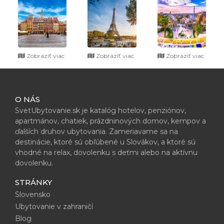
Zobraziť viac
Zobraziť viac
Zobraziť viac
O NÁS
SvetUbytovanie.sk je katalóg hotelov, penziónov,
apartmánov, chatiek, prázdninových domov, kempov a
ďalších druhov ubytovania. Zameriavame sa na
destinácie, ktoré sú obľúbené u Slovákov, a ktoré sú
vhodné na relax, dovolenku s deťmi alebo na aktívnu
dovolenku.
STRÁNKY
Slovensko
Ubytovanie v zahraničí
Blog