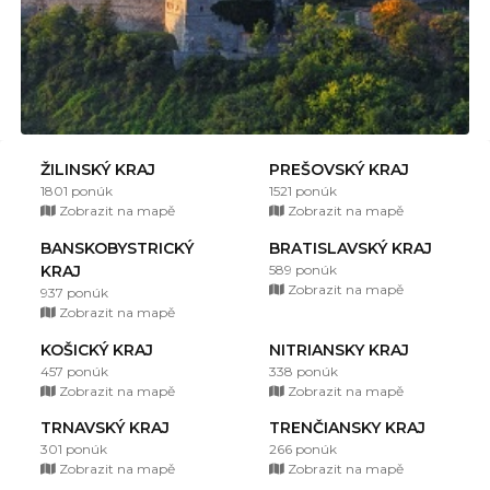
ŽILINSKÝ KRAJ
PREŠOVSKÝ KRAJ
1801 ponúk
1521 ponúk
Zobrazit na mapě
Zobrazit na mapě
BANSKOBYSTRICKÝ
BRATISLAVSKÝ KRAJ
KRAJ
589 ponúk
Zobrazit na mapě
937 ponúk
Zobrazit na mapě
KOŠICKÝ KRAJ
NITRIANSKY KRAJ
457 ponúk
338 ponúk
Zobrazit na mapě
Zobrazit na mapě
TRNAVSKÝ KRAJ
TRENČIANSKY KRAJ
301 ponúk
266 ponúk
Zobrazit na mapě
Zobrazit na mapě