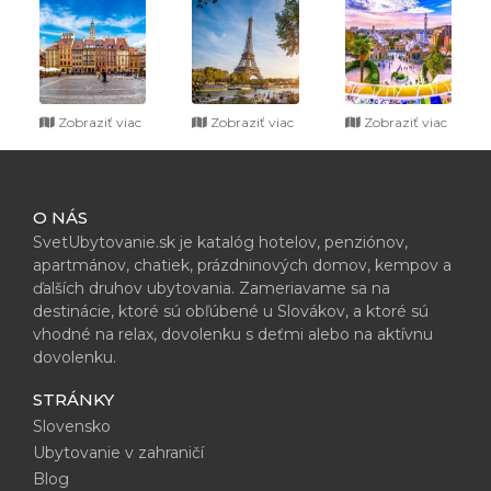
Zobraziť viac
Zobraziť viac
Zobraziť viac
O NÁS
SvetUbytovanie.sk je katalóg hotelov, penziónov,
apartmánov, chatiek, prázdninových domov, kempov a
ďalších druhov ubytovania. Zameriavame sa na
destinácie, ktoré sú obľúbené u Slovákov, a ktoré sú
vhodné na relax, dovolenku s deťmi alebo na aktívnu
dovolenku.
STRÁNKY
Slovensko
Ubytovanie v zahraničí
Blog