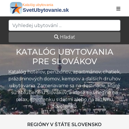
Hľadať
KATALÓG UBYTOVANIA
PRE SLOVÁKOV
Katalóg hotelov, penziónov, apartmánov, chatiek,
prázdninových domov, kempov a ďalších druhov
ubytovania. Zameriavame sa na destinácie, ktoré
sú obľúbené u Slovákov, a ktoré sú vhodné na
relax, dovolenku s deťmi alebo na aktívnu
dovolenku.
REGIÓNY V ŠTÁTE SLOVENSKO