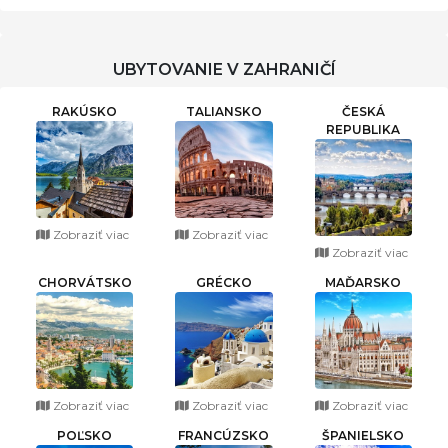
UBYTOVANIE V ZAHRANIČÍ
RAKÚSKO
TALIANSKO
ČESKÁ
REPUBLIKA
Zobraziť viac
Zobraziť viac
Zobraziť viac
CHORVÁTSKO
GRÉCKO
MAĎARSKO
Zobraziť viac
Zobraziť viac
Zobraziť viac
POĽSKO
FRANCÚZSKO
ŠPANIELSKO