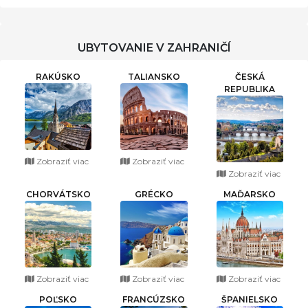
DOLINA V Z
TATRÁCH
UBYTOVANIE V ZAHRANIČÍ
RAKÚSKO
TALIANSKO
ČESKÁ
REPUBLIKA
Zobraziť viac
Zobraziť viac
Zobraziť viac
CHORVÁTSKO
GRÉCKO
MAĎARSKO
Zobraziť viac
Zobraziť viac
Zobraziť viac
POĽSKO
FRANCÚZSKO
ŠPANIELSKO