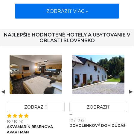
ZOBRAZIŤ VIAC »
NAJLEPŠIE HODNOTENÉ HOTELY A UBYTOVANIE V
OBLASTI SLOVENSKO
ZOBRAZIŤ
ZOBRAZIŤ
ZO
)
10 / 10 (2)
10 / 10 (3)
ENKOVÝ DOM DUDÁŠ
U DIVOKEJ VČELY
VILLA DROS
WELLNESSO