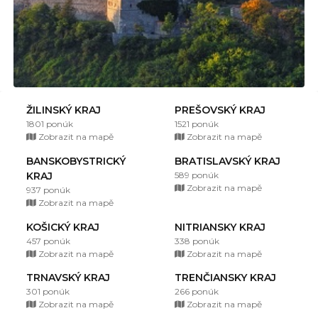
ŽILINSKÝ KRAJ
PREŠOVSKÝ KRAJ
1801 ponúk
1521 ponúk
Zobrazit na mapě
Zobrazit na mapě
BANSKOBYSTRICKÝ
BRATISLAVSKÝ KRAJ
KRAJ
589 ponúk
Zobrazit na mapě
937 ponúk
Zobrazit na mapě
KOŠICKÝ KRAJ
NITRIANSKY KRAJ
457 ponúk
338 ponúk
Zobrazit na mapě
Zobrazit na mapě
TRNAVSKÝ KRAJ
TRENČIANSKY KRAJ
301 ponúk
266 ponúk
Zobrazit na mapě
Zobrazit na mapě