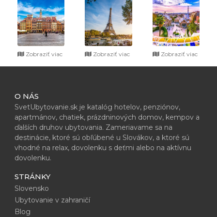
Zobraziť viac
Zobraziť viac
Zobraziť viac
O NÁS
SvetUbytovanie.sk je katalóg hotelov, penziónov,
apartmánov, chatiek, prázdninových domov, kempov a
ďalších druhov ubytovania. Zameriavame sa na
destinácie, ktoré sú obľúbené u Slovákov, a ktoré sú
vhodné na relax, dovolenku s deťmi alebo na aktívnu
dovolenku.
STRÁNKY
Slovensko
Ubytovanie v zahraničí
Blog