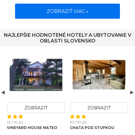
ZOBRAZIŤ VIAC »
NAJLEPŠIE HODNOTENÉ HOTELY A UBYTOVANIE V
OBLASTI SLOVENSKO
ZOBRAZIŤ
ZOBRAZIŤ
ZO
)
10 / 10 (57)
10 / 10 (5)
POD STUPKOU
BARA HÁZ
HORSKÁ CHA
SAUNOU A J