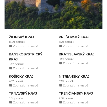
ŽILINSKÝ KRAJ
PREŠOVSKÝ KRAJ
1801 ponúk
1521 ponúk
Zobrazit na mapě
Zobrazit na mapě
BANSKOBYSTRICKÝ
BRATISLAVSKÝ KRAJ
KRAJ
589 ponúk
Zobrazit na mapě
937 ponúk
Zobrazit na mapě
KOŠICKÝ KRAJ
NITRIANSKY KRAJ
457 ponúk
338 ponúk
Zobrazit na mapě
Zobrazit na mapě
TRNAVSKÝ KRAJ
TRENČIANSKY KRAJ
301 ponúk
266 ponúk
Zobrazit na mapě
Zobrazit na mapě