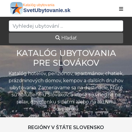
Hľadať
KATALÓG UBYTOVANIA
PRE SLOVÁKOV
Katalóg hotelov, penziónov, apartmánov, chatiek,
prázdninových domov, kempov a ďalších druhov
ubytovania. Zameriavame sa na destinácie, ktoré
sú obľúbené u Slovákov, a ktoré sú vhodné na
relax, dovolenku s deťmi alebo na aktívnu
dovolenku.
REGIÓNY V ŠTÁTE SLOVENSKO