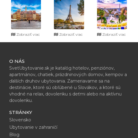
Zobraziť viac
Zobraziť viac
Zobraziť viac
O NÁS
SvetUbytovanie.sk je katalóg hotelov, penziónov,
apartmánov, chatiek, prázdninových domov, kempov a
ďalších druhov ubytovania. Zameriavame sa na
destinácie, ktoré sú obľúbené u Slovákov, a ktoré sú
vhodné na relax, dovolenku s deťmi alebo na aktívnu
dovolenku.
STRÁNKY
Slovensko
Ubytovanie v zahraničí
Blog