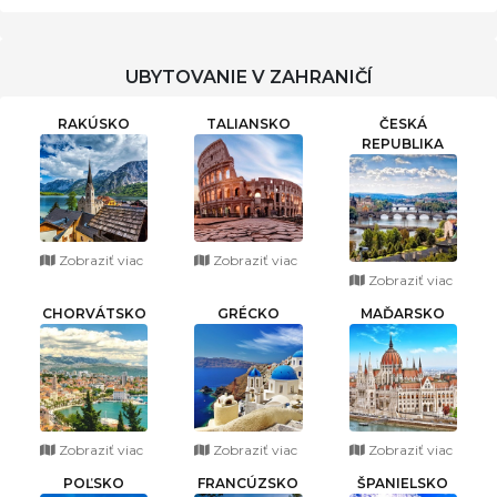
UBYTOVANIE V ZAHRANIČÍ
RAKÚSKO
TALIANSKO
ČESKÁ
REPUBLIKA
Zobraziť viac
Zobraziť viac
Zobraziť viac
CHORVÁTSKO
GRÉCKO
MAĎARSKO
Zobraziť viac
Zobraziť viac
Zobraziť viac
POĽSKO
FRANCÚZSKO
ŠPANIELSKO