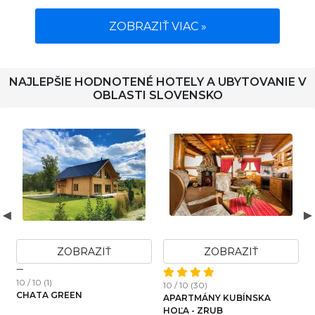
ZOBRAZIŤ VIAC »
NAJLEPŠIE HODNOTENÉ HOTELY A UBYTOVANIE V
OBLASTI SLOVENSKO
Ť
ZOBRAZIŤ
ZOBRAZIŤ
10 / 10 (2)
10 / 10 (4)
SKA
CHALET ZUBEREC
HOLIDAY HOME SLOVAK
IVACHNOVA 49