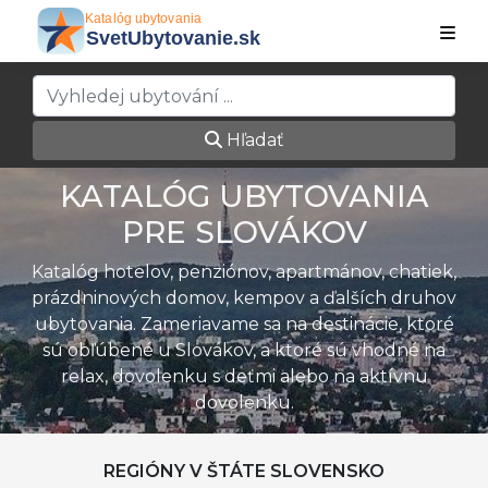
Hľadať
KATALÓG UBYTOVANIA
PRE SLOVÁKOV
Katalóg hotelov, penziónov, apartmánov, chatiek,
prázdninových domov, kempov a ďalších druhov
ubytovania. Zameriavame sa na destinácie, ktoré
sú obľúbené u Slovákov, a ktoré sú vhodné na
relax, dovolenku s deťmi alebo na aktívnu
dovolenku.
REGIÓNY V ŠTÁTE SLOVENSKO