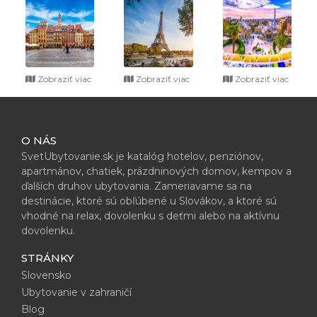
Zobraziť viac
Zobraziť viac
Zobraziť viac
O NÁS
SvetUbytovanie.sk je katalóg hotelov, penziónov,
apartmánov, chatiek, prázdninových domov, kempov a
ďalších druhov ubytovania. Zameriavame sa na
destinácie, ktoré sú obľúbené u Slovákov, a ktoré sú
vhodné na relax, dovolenku s deťmi alebo na aktívnu
dovolenku.
STRÁNKY
Slovensko
Ubytovanie v zahraničí
Blog