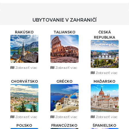
UBYTOVANIE V ZAHRANIČÍ
RAKÚSKO
TALIANSKO
ČESKÁ
REPUBLIKA
Zobraziť viac
Zobraziť viac
Zobraziť viac
CHORVÁTSKO
GRÉCKO
MAĎARSKO
Zobraziť viac
Zobraziť viac
Zobraziť viac
POĽSKO
FRANCÚZSKO
ŠPANIELSKO