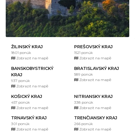
ŽILINSKÝ KRAJ
PREŠOVSKÝ KRAJ
1801 ponúk
1521 ponúk
Zobrazit na mapě
Zobrazit na mapě
BANSKOBYSTRICKÝ
BRATISLAVSKÝ KRAJ
KRAJ
589 ponúk
Zobrazit na mapě
937 ponúk
Zobrazit na mapě
KOŠICKÝ KRAJ
NITRIANSKY KRAJ
457 ponúk
338 ponúk
Zobrazit na mapě
Zobrazit na mapě
TRNAVSKÝ KRAJ
TRENČIANSKY KRAJ
301 ponúk
266 ponúk
Zobrazit na mapě
Zobrazit na mapě