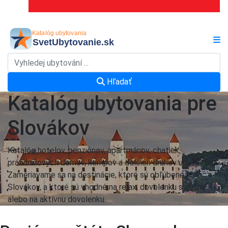
Hľadať
Katalóg ubytovania pre
Slovákov
Katalóg hotelov, penziónov, apartmánov, chatiek,
prázdninových domov, kempov a ďalších druhov ubytovania.
Zameriavame sa na destinácie, ktoré sú obľúbené u
Slovákov, a ktoré sú vhodné na relax, dovolenku s deťmi
alebo na aktívnu dovolenku.