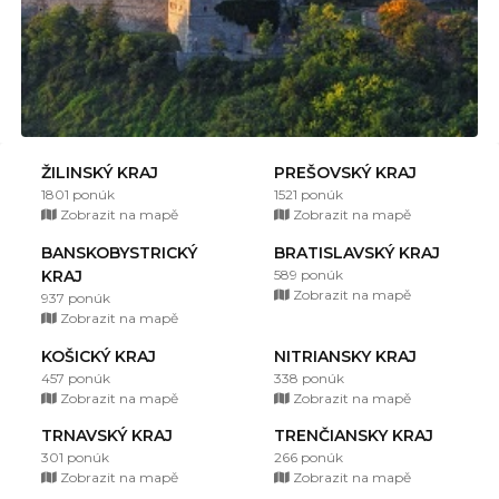
ŽILINSKÝ KRAJ
PREŠOVSKÝ KRAJ
1801 ponúk
1521 ponúk
Zobrazit na mapě
Zobrazit na mapě
BANSKOBYSTRICKÝ
BRATISLAVSKÝ KRAJ
KRAJ
589 ponúk
Zobrazit na mapě
937 ponúk
Zobrazit na mapě
KOŠICKÝ KRAJ
NITRIANSKY KRAJ
457 ponúk
338 ponúk
Zobrazit na mapě
Zobrazit na mapě
TRNAVSKÝ KRAJ
TRENČIANSKY KRAJ
301 ponúk
266 ponúk
Zobrazit na mapě
Zobrazit na mapě