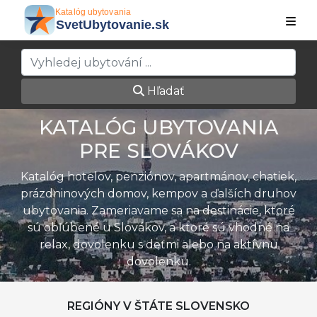
Hľadať
KATALÓG UBYTOVANIA
PRE SLOVÁKOV
Katalóg hotelov, penziónov, apartmánov, chatiek,
prázdninových domov, kempov a ďalších druhov
ubytovania. Zameriavame sa na destinácie, ktoré
sú obľúbené u Slovákov, a ktoré sú vhodné na
relax, dovolenku s deťmi alebo na aktívnu
dovolenku.
REGIÓNY V ŠTÁTE SLOVENSKO