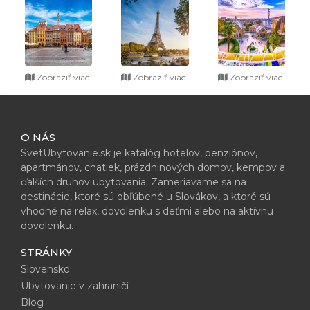
Zobraziť viac
Zobraziť viac
Zobraziť viac
O NÁS
SvetUbytovanie.sk je katalóg hotelov, penziónov,
apartmánov, chatiek, prázdninových domov, kempov a
ďalších druhov ubytovania. Zameriavame sa na
destinácie, ktoré sú obľúbené u Slovákov, a ktoré sú
vhodné na relax, dovolenku s deťmi alebo na aktívnu
dovolenku.
STRÁNKY
Slovensko
Ubytovanie v zahraničí
Blog