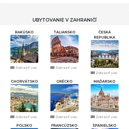
UBYTOVANIE V ZAHRANIČÍ
RAKÚSKO
TALIANSKO
ČESKÁ
REPUBLIKA
Zobraziť viac
Zobraziť viac
Zobraziť viac
CHORVÁTSKO
GRÉCKO
MAĎARSKO
Zobraziť viac
Zobraziť viac
Zobraziť viac
POĽSKO
FRANCÚZSKO
ŠPANIELSKO