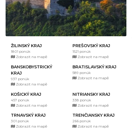
ŽILINSKÝ KRAJ
PREŠOVSKÝ KRAJ
1801 ponúk
1521 ponúk
Zobrazit na mapě
Zobrazit na mapě
BANSKOBYSTRICKÝ
BRATISLAVSKÝ KRAJ
KRAJ
589 ponúk
Zobrazit na mapě
937 ponúk
Zobrazit na mapě
KOŠICKÝ KRAJ
NITRIANSKY KRAJ
457 ponúk
338 ponúk
Zobrazit na mapě
Zobrazit na mapě
TRNAVSKÝ KRAJ
TRENČIANSKY KRAJ
301 ponúk
266 ponúk
Zobrazit na mapě
Zobrazit na mapě