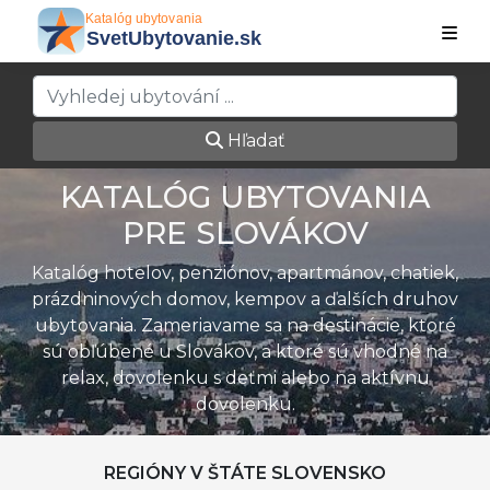
Hľadať
KATALÓG UBYTOVANIA
PRE SLOVÁKOV
Katalóg hotelov, penziónov, apartmánov, chatiek,
prázdninových domov, kempov a ďalších druhov
ubytovania. Zameriavame sa na destinácie, ktoré
sú obľúbené u Slovákov, a ktoré sú vhodné na
relax, dovolenku s deťmi alebo na aktívnu
dovolenku.
REGIÓNY V ŠTÁTE SLOVENSKO