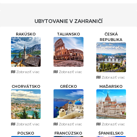
UBYTOVANIE V ZAHRANIČÍ
RAKÚSKO
TALIANSKO
ČESKÁ
REPUBLIKA
Zobraziť viac
Zobraziť viac
Zobraziť viac
CHORVÁTSKO
GRÉCKO
MAĎARSKO
Zobraziť viac
Zobraziť viac
Zobraziť viac
POĽSKO
FRANCÚZSKO
ŠPANIELSKO