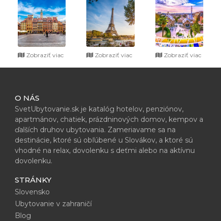
Zobraziť viac
Zobraziť viac
Zobraziť viac
O NÁS
SvetUbytovanie.sk je katalóg hotelov, penziónov,
apartmánov, chatiek, prázdninových domov, kempov a
ďalších druhov ubytovania. Zameriavame sa na
destinácie, ktoré sú obľúbené u Slovákov, a ktoré sú
vhodné na relax, dovolenku s deťmi alebo na aktívnu
dovolenku.
STRÁNKY
Slovensko
Ubytovanie v zahraničí
Blog