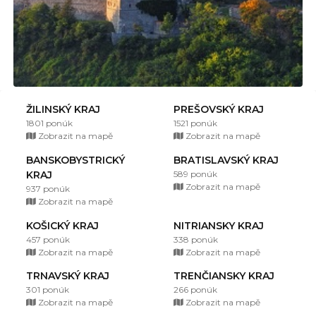
ŽILINSKÝ KRAJ
PREŠOVSKÝ KRAJ
1801 ponúk
1521 ponúk
Zobrazit na mapě
Zobrazit na mapě
BANSKOBYSTRICKÝ
BRATISLAVSKÝ KRAJ
KRAJ
589 ponúk
Zobrazit na mapě
937 ponúk
Zobrazit na mapě
KOŠICKÝ KRAJ
NITRIANSKY KRAJ
457 ponúk
338 ponúk
Zobrazit na mapě
Zobrazit na mapě
TRNAVSKÝ KRAJ
TRENČIANSKY KRAJ
301 ponúk
266 ponúk
Zobrazit na mapě
Zobrazit na mapě