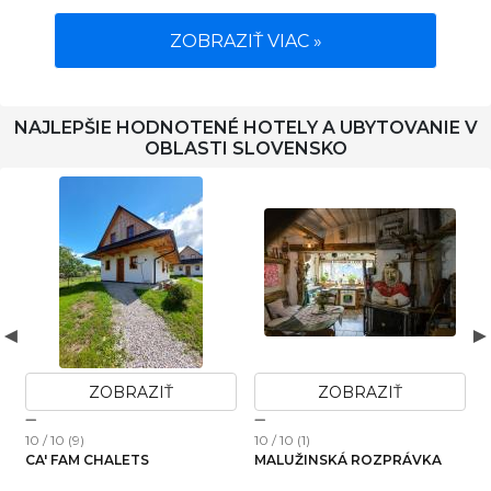
ZOBRAZIŤ VIAC »
NAJLEPŠIE HODNOTENÉ HOTELY A UBYTOVANIE V
OBLASTI SLOVENSKO
ZOBRAZIŤ
ZOBRAZIŤ
10 / 10 (9)
10 / 10 (1)
1
CA' FAM CHALETS
MALUŽINSKÁ ROZPRÁVKA