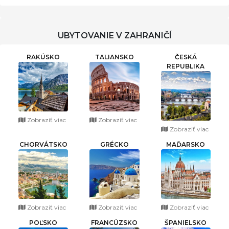
UBYTOVANIE V ZAHRANIČÍ
RAKÚSKO
TALIANSKO
ČESKÁ
REPUBLIKA
Zobraziť viac
Zobraziť viac
Zobraziť viac
CHORVÁTSKO
GRÉCKO
MAĎARSKO
Zobraziť viac
Zobraziť viac
Zobraziť viac
POĽSKO
FRANCÚZSKO
ŠPANIELSKO