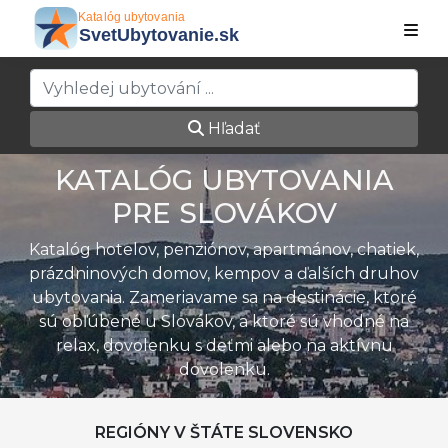
Hľadať
KATALÓG UBYTOVANIA
PRE SLOVÁKOV
Katalóg hotelov, penziónov, apartmánov, chatiek,
prázdninových domov, kempov a ďalších druhov
ubytovania. Zameriavame sa na destinácie, ktoré
sú obľúbené u Slovákov, a ktoré sú vhodné na
relax, dovolenku s deťmi alebo na aktívnu
dovolenku.
REGIÓNY V ŠTÁTE SLOVENSKO