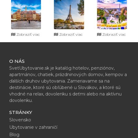
Zobraziť viac
Zobraziť viac
Zobraziť viac
O NÁS
SvetUbytovanie.sk je katalóg hotelov, penziónov,
apartmánov, chatiek, prázdninových domov, kempov a
ďalších druhov ubytovania. Zameriavame sa na
destinácie, ktoré sú obľúbené u Slovákov, a ktoré sú
vhodné na relax, dovolenku s deťmi alebo na aktívnu
dovolenku.
STRÁNKY
Slovensko
Ubytovanie v zahraničí
Blog