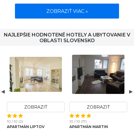
ZOBRAZIŤ VIAC »
NAJLEPŠIE HODNOTENÉ HOTELY A UBYTOVANIE V
OBLASTI SLOVENSKO
ZOBRAZIŤ
ZOBRAZIŤ
ZO
10 / 10 (3)
10 / 10 (4)
)
ARTELIER - TRENČIANSKE
APARTMÁN B
ÁN MARTIN
TEPLICE