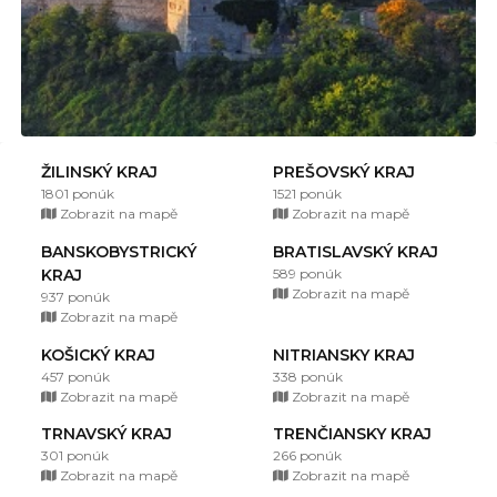
ŽILINSKÝ KRAJ
PREŠOVSKÝ KRAJ
1801 ponúk
1521 ponúk
Zobrazit na mapě
Zobrazit na mapě
BANSKOBYSTRICKÝ
BRATISLAVSKÝ KRAJ
KRAJ
589 ponúk
Zobrazit na mapě
937 ponúk
Zobrazit na mapě
KOŠICKÝ KRAJ
NITRIANSKY KRAJ
457 ponúk
338 ponúk
Zobrazit na mapě
Zobrazit na mapě
TRNAVSKÝ KRAJ
TRENČIANSKY KRAJ
301 ponúk
266 ponúk
Zobrazit na mapě
Zobrazit na mapě