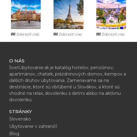
Zobraziť viac
Zobraziť viac
Zobraziť viac
O NÁS
SvetUbytovanie.sk je katalóg hotelov, penziónov,
apartmánov, chatiek, prázdninových domov, kempov a
ďalších druhov ubytovania. Zameriavame sa na
destinácie, ktoré sú obľúbené u Slovákov, a ktoré sú
vhodné na relax, dovolenku s deťmi alebo na aktívnu
dovolenku.
STRÁNKY
Slovensko
Ubytovanie v zahraničí
Blog