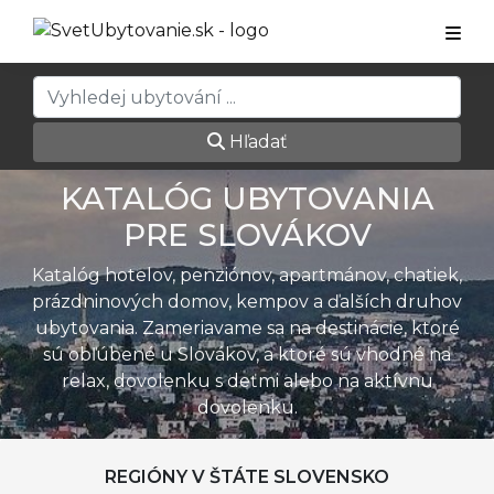
Hľadať
KATALÓG UBYTOVANIA
PRE SLOVÁKOV
Katalóg hotelov, penziónov, apartmánov, chatiek,
prázdninových domov, kempov a ďalších druhov
ubytovania. Zameriavame sa na destinácie, ktoré
sú obľúbené u Slovákov, a ktoré sú vhodné na
relax, dovolenku s deťmi alebo na aktívnu
dovolenku.
REGIÓNY V ŠTÁTE SLOVENSKO