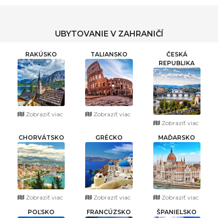
UBYTOVANIE V ZAHRANIČÍ
RAKÚSKO
TALIANSKO
ČESKÁ
REPUBLIKA
Zobraziť viac
Zobraziť viac
Zobraziť viac
CHORVÁTSKO
GRÉCKO
MAĎARSKO
Zobraziť viac
Zobraziť viac
Zobraziť viac
POĽSKO
FRANCÚZSKO
ŠPANIELSKO