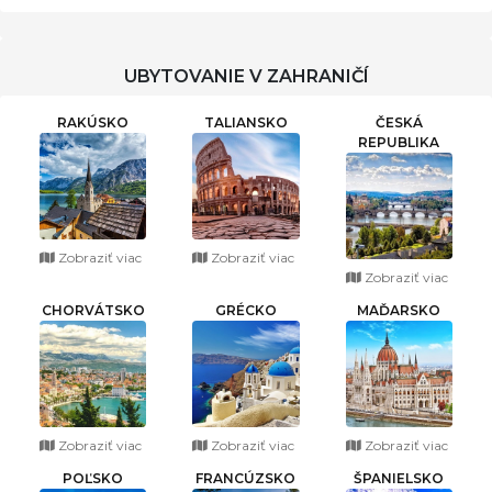
UBYTOVANIE V ZAHRANIČÍ
RAKÚSKO
TALIANSKO
ČESKÁ
REPUBLIKA
Zobraziť viac
Zobraziť viac
Zobraziť viac
CHORVÁTSKO
GRÉCKO
MAĎARSKO
Zobraziť viac
Zobraziť viac
Zobraziť viac
POĽSKO
FRANCÚZSKO
ŠPANIELSKO