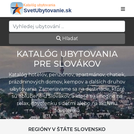
Hľadať
KATALÓG UBYTOVANIA
PRE SLOVÁKOV
Katalóg hotelov, penziónov, apartmánov, chatiek,
prázdninových domov, kempov a ďalších druhov
ubytovania. Zameriavame sa na destinácie, ktoré
sú obľúbené u Slovákov, a ktoré sú vhodné na
relax, dovolenku s deťmi alebo na aktívnu
dovolenku.
REGIÓNY V ŠTÁTE SLOVENSKO