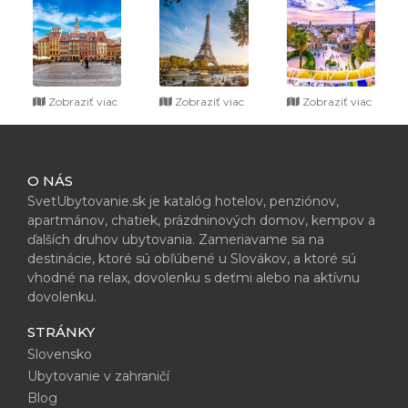
Zobraziť viac
Zobraziť viac
Zobraziť viac
O NÁS
SvetUbytovanie.sk je katalóg hotelov, penziónov,
apartmánov, chatiek, prázdninových domov, kempov a
ďalších druhov ubytovania. Zameriavame sa na
destinácie, ktoré sú obľúbené u Slovákov, a ktoré sú
vhodné na relax, dovolenku s deťmi alebo na aktívnu
dovolenku.
STRÁNKY
Slovensko
Ubytovanie v zahraničí
Blog