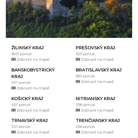
ŽILINSKÝ KRAJ
PREŠOVSKÝ KRAJ
1801 ponúk
1521 ponúk
Zobrazit na mapě
Zobrazit na mapě
BANSKOBYSTRICKÝ
BRATISLAVSKÝ KRAJ
KRAJ
589 ponúk
Zobrazit na mapě
937 ponúk
Zobrazit na mapě
KOŠICKÝ KRAJ
NITRIANSKY KRAJ
457 ponúk
338 ponúk
Zobrazit na mapě
Zobrazit na mapě
TRNAVSKÝ KRAJ
TRENČIANSKY KRAJ
301 ponúk
266 ponúk
Zobrazit na mapě
Zobrazit na mapě