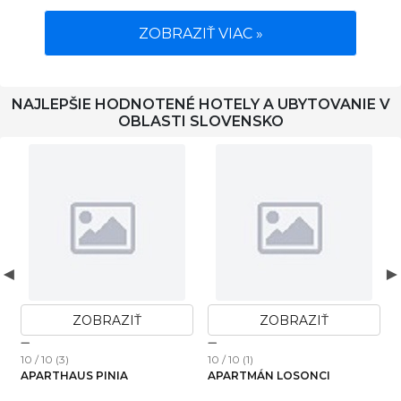
ZOBRAZIŤ VIAC »
NAJLEPŠIE HODNOTENÉ HOTELY A UBYTOVANIE V
OBLASTI SLOVENSKO
ZOBRAZIŤ
ZOBRAZIŤ
0 / 10 (1)
10 / 10 (2)
10 / 10 
PARTMÁN LOSONCI
NOJKA APARTMÁN
NATU
PRIEVIDZA BOJNICE