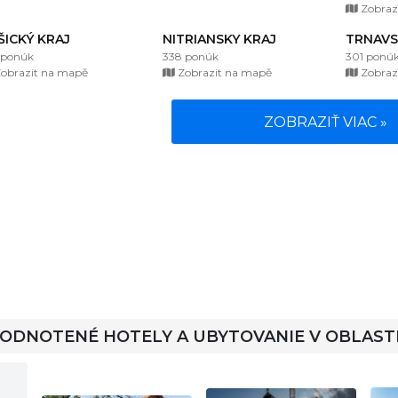
Zobraz
ŠICKÝ KRAJ
NITRIANSKY KRAJ
TRNAVS
 ponúk
338 ponúk
301 ponú
obrazit na mapě
Zobrazit na mapě
Zobraz
ZOBRAZIŤ VIAC »
HODNOTENÉ HOTELY A UBYTOVANIE V OBLAST