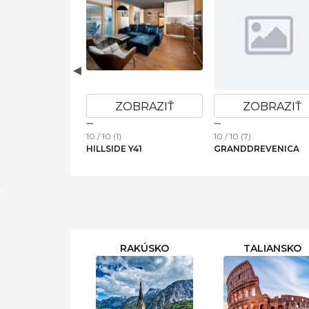
OBRAZIŤ
ZOBRAZIŤ
ZOBRAZIŤ
10 / 10 (1)
10 / 10 (7)
RY ŽDIAR -
HILLSIDE Y41
GRANDDREVENICA
 PRE DVOCH
RAKÚSKO
TALIANSKO