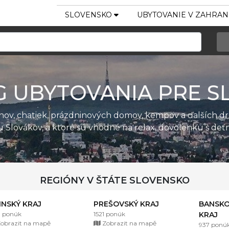
SLOVENSKO
UBYTOVANIE V ZAHRAN
G UBYTOVANIA PRE S
ánov, chatiek, prázdninových domov, kempov a ďalších d
u Slovákov, a ktoré sú vhodné na relax, dovolenku s de
REGIÓNY V ŠTÁTE SLOVENSKO
LINSKÝ KRAJ
PREŠOVSKÝ KRAJ
BANSKO
1 ponúk
1521 ponúk
KRAJ
obrazit na mapě
Zobrazit na mapě
937 ponú