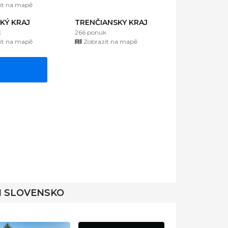
it na mapě
KÝ KRAJ
TRENČIANSKY KRAJ
k
266 ponúk
it na mapě
Zobrazit na mapě
I SLOVENSKO