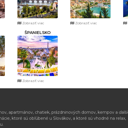
Zobraziť viac
Zobraziť viac
ŠPANIELSKO
Zobraziť viac
ónov, apartmánov, chatiek, prázdninových domov, kempov a ďalš
cie, ktoré sú obľúbené u Slovákov, a ktoré sú vhodné na relax,
u.