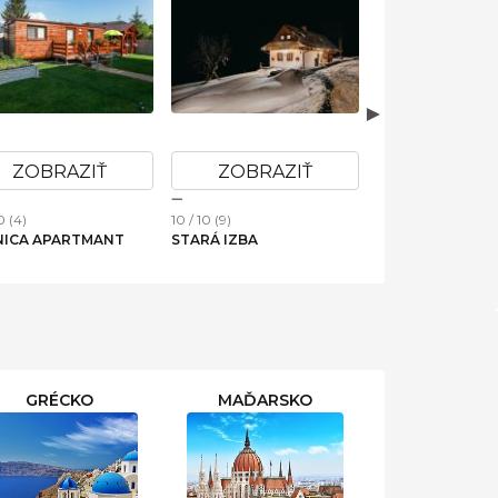
ZOBRAZIŤ
ZOBRAZIŤ
ZOBRAZ
0 (4)
10 / 10 (9)
10 / 10 (2)
NICA APARTMANT
STARÁ IZBA
CHATA ZAHURA
GRÉCKO
MAĎARSKO