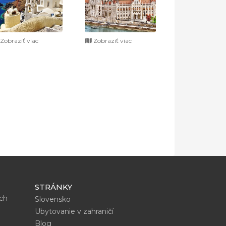
Zobraziť viac
Zobraziť viac
STRÁNKY
ích
Slovensko
Ubytovanie v zahraničí
Blog