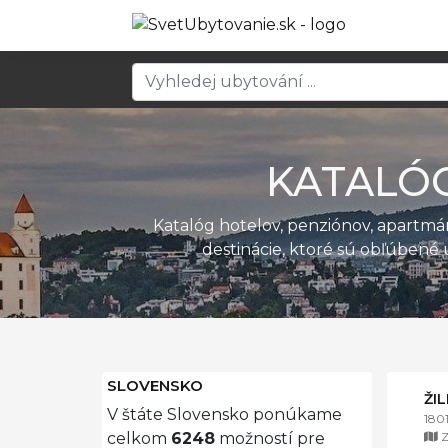
KATALÓ
Katalóg hotelov, penziónov, apartm
destinácie, ktoré sú obľúbené 
SLOVENSKO
ŽI
V štáte Slovensko ponúkame
180
Z
celkom
6248
možností pre