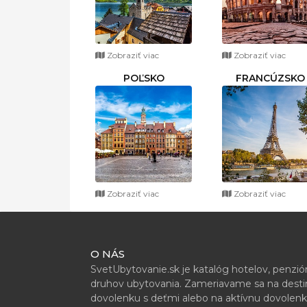
Zobraziť viac
Zobraziť viac
POĽSKO
FRANCÚZSKO
Zobraziť viac
Zobraziť viac
O NÁS
SvetUbytovanie.sk je katalóg hotelov, penzi
druhov ubytovania. Zameriavame sa na destiná
dovolenku s deťmi alebo na aktívnu dovolenk