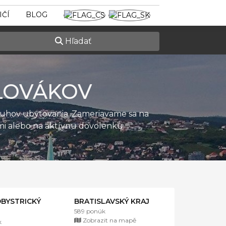
IČÍ
BLOG
Hľadať
LOVÁKOV
ruhov ubytovania. Zameriavame sa na
ťmi alebo na aktívnu dovolenku.
BYSTRICKÝ
BRATISLAVSKÝ KRAJ
589 ponúk
Zobrazit na mapě
k