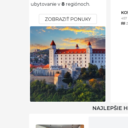
ubytovanie v
8
regiónoch.
KO
457
ZOBRAZIŤ PONUKY
Z
NAJLEPŠIE 