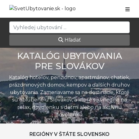
Hľadať
KATALÓG UBYTOVANIA
PRE SLOVÁKOV
Katalóg hotelov, penziónov, apartmánov, chatiek,
prázdninových domov, kempov a ďalších druhov
ubytovania. Zameriavame sa na destinácie, ktoré
sú obľúbené u Slovákov, a ktoré sú vhodné na
relax, dovolenku s deťmi alebo na aktívnu
dovolenku.
REGIÓNY V ŠTÁTE SLOVENSKO