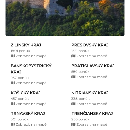
ŽILINSKÝ KRAJ
PREŠOVSKÝ KRAJ
1801 ponúk
1521 ponúk
Zobrazit na mapě
Zobrazit na mapě
BANSKOBYSTRICKÝ
BRATISLAVSKÝ KRAJ
KRAJ
589 ponúk
Zobrazit na mapě
937 ponúk
Zobrazit na mapě
KOŠICKÝ KRAJ
NITRIANSKY KRAJ
457 ponúk
338 ponúk
Zobrazit na mapě
Zobrazit na mapě
TRNAVSKÝ KRAJ
TRENČIANSKY KRAJ
301 ponúk
266 ponúk
Zobrazit na mapě
Zobrazit na mapě