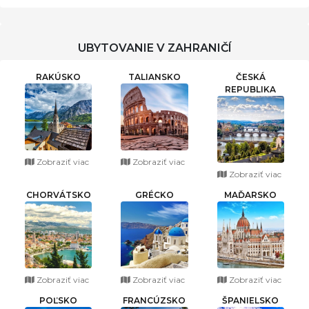
302
UBYTOVANIE V ZAHRANIČÍ
RAKÚSKO
TALIANSKO
ČESKÁ
REPUBLIKA
Zobraziť viac
Zobraziť viac
Zobraziť viac
CHORVÁTSKO
GRÉCKO
MAĎARSKO
Zobraziť viac
Zobraziť viac
Zobraziť viac
POĽSKO
FRANCÚZSKO
ŠPANIELSKO