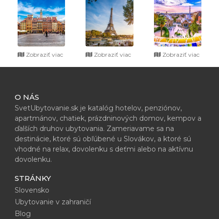
Zobraziť viac
Zobraziť viac
Zobraziť viac
O NÁS
SvetUbytovanie.sk je katalóg hotelov, penziónov,
apartmánov, chatiek, prázdninových domov, kempov a
ďalších druhov ubytovania. Zameriavame sa na
destinácie, ktoré sú obľúbené u Slovákov, a ktoré sú
vhodné na relax, dovolenku s deťmi alebo na aktívnu
dovolenku.
STRÁNKY
Slovensko
Ubytovanie v zahraničí
Blog