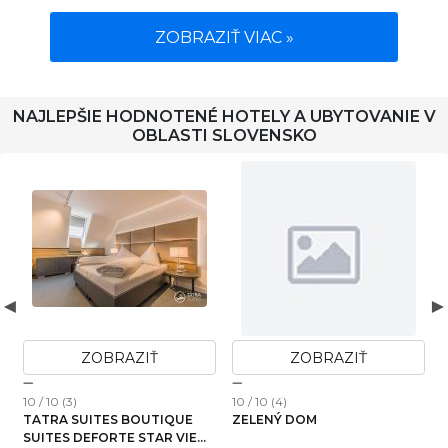
ZOBRAZIŤ VIAC »
NAJLEPŠIE HODNOTENÉ HOTELY A UBYTOVANIE V
OBLASTI SLOVENSKO
ZOBRAZIŤ
ZOBRAZIŤ
10 / 10 (3)
10 / 10 (4)
1
TATRA SUITES BOUTIQUE
ZELENÝ DOM
SUITES DEFORTE STAR VIEW