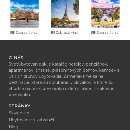
Zobraziť viac
Zobraziť viac
Zobraziť viac
O NÁS
SvetUbytovanie.sk je katalóg hotelov, penziónov,
apartmánov, chatiek, prázdninových domov, kempov a
ďalších druhov ubytovania. Zameriavame sa na
destinácie, ktoré sú obľúbené u Slovákov, a ktoré sú
vhodné na relax, dovolenku s deťmi alebo na aktívnu
dovolenku.
STRÁNKY
Slovensko
Ubytovanie v zahraničí
Blog