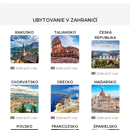
HYDROMASÁŽNOU VAŇOU
UBYTOVANIE V ZAHRANIČÍ
RAKÚSKO
TALIANSKO
ČESKÁ
REPUBLIKA
Zobraziť viac
Zobraziť viac
Zobraziť viac
CHORVÁTSKO
GRÉCKO
MAĎARSKO
Zobraziť viac
Zobraziť viac
Zobraziť viac
POĽSKO
FRANCÚZSKO
ŠPANIELSKO