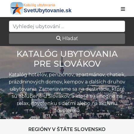
Hľadať
KATALÓG UBYTOVANIA
PRE SLOVÁKOV
Katalóg hotelov, penziónov, apartmánov, chatiek,
prázdninových domov, kempov a ďalších druhov
ubytovania. Zameriavame sa na destinácie, ktoré
sú obľúbené u Slovákov, a ktoré sú vhodné na
relax, dovolenku s deťmi alebo na aktívnu
dovolenku.
REGIÓNY V ŠTÁTE SLOVENSKO