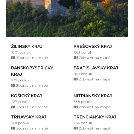
ŽILINSKÝ KRAJ
PREŠOVSKÝ KRAJ
1801 ponúk
1521 ponúk
Zobrazit na mapě
Zobrazit na mapě
BANSKOBYSTRICKÝ
BRATISLAVSKÝ KRAJ
KRAJ
589 ponúk
Zobrazit na mapě
937 ponúk
Zobrazit na mapě
KOŠICKÝ KRAJ
NITRIANSKY KRAJ
457 ponúk
338 ponúk
Zobrazit na mapě
Zobrazit na mapě
TRNAVSKÝ KRAJ
TRENČIANSKY KRAJ
301 ponúk
266 ponúk
Zobrazit na mapě
Zobrazit na mapě