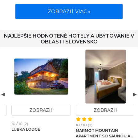
ZOBRAZIŤ VIAC »
NAJLEPŠIE HODNOTENÉ HOTELY A UBYTOVANIE V
OBLASTI SLOVENSKO
ZOBRAZIŤ
ZOBRAZIŤ
10 / 10 (2)
10 / 10 (2)
1
LUBKA LODGE
MARMOT MOUNTAIN
APARTMENT SO SAUNOU A