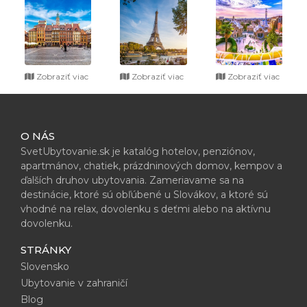
Zobraziť viac
Zobraziť viac
Zobraziť viac
O NÁS
SvetUbytovanie.sk je katalóg hotelov, penziónov,
apartmánov, chatiek, prázdninových domov, kempov a
ďalších druhov ubytovania. Zameriavame sa na
destinácie, ktoré sú obľúbené u Slovákov, a ktoré sú
vhodné na relax, dovolenku s deťmi alebo na aktívnu
dovolenku.
STRÁNKY
Slovensko
Ubytovanie v zahraničí
Blog