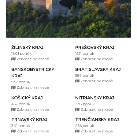
ŽILINSKÝ KRAJ
PREŠOVSKÝ KRAJ
1801 ponúk
1521 ponúk
Zobrazit na mapě
Zobrazit na mapě
BANSKOBYSTRICKÝ
BRATISLAVSKÝ KRAJ
KRAJ
589 ponúk
Zobrazit na mapě
937 ponúk
Zobrazit na mapě
KOŠICKÝ KRAJ
NITRIANSKY KRAJ
457 ponúk
338 ponúk
Zobrazit na mapě
Zobrazit na mapě
TRNAVSKÝ KRAJ
TRENČIANSKY KRAJ
301 ponúk
266 ponúk
Zobrazit na mapě
Zobrazit na mapě