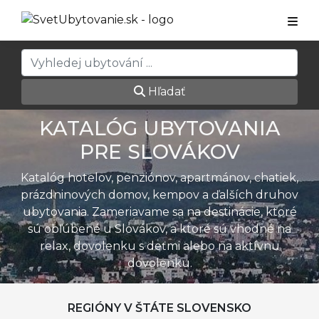
Hľadať
KATALÓG UBYTOVANIA
PRE SLOVÁKOV
Katalóg hotelov, penziónov, apartmánov, chatiek,
prázdninových domov, kempov a ďalších druhov
ubytovania. Zameriavame sa na destinácie, ktoré
sú obľúbené u Slovákov, a ktoré sú vhodné na
relax, dovolenku s deťmi alebo na aktívnu
dovolenku.
REGIÓNY V ŠTÁTE SLOVENSKO