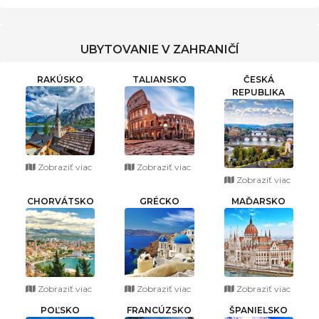
UBYTOVANIE V ZAHRANIČÍ
RAKÚSKO
TALIANSKO
ČESKÁ
REPUBLIKA
Zobraziť viac
Zobraziť viac
Zobraziť viac
CHORVÁTSKO
GRÉCKO
MAĎARSKO
Zobraziť viac
Zobraziť viac
Zobraziť viac
POĽSKO
FRANCÚZSKO
ŠPANIELSKO