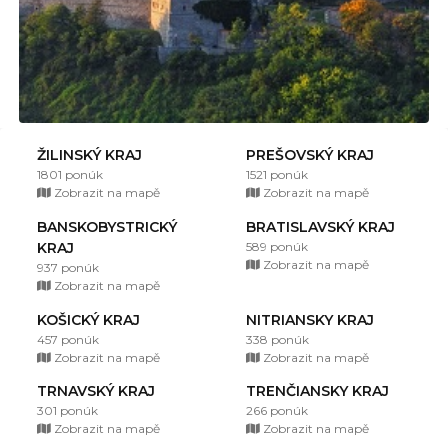
ŽILINSKÝ KRAJ
PREŠOVSKÝ KRAJ
1801 ponúk
1521 ponúk
Zobrazit na mapě
Zobrazit na mapě
BANSKOBYSTRICKÝ
BRATISLAVSKÝ KRAJ
KRAJ
589 ponúk
Zobrazit na mapě
937 ponúk
Zobrazit na mapě
KOŠICKÝ KRAJ
NITRIANSKY KRAJ
457 ponúk
338 ponúk
Zobrazit na mapě
Zobrazit na mapě
TRNAVSKÝ KRAJ
TRENČIANSKY KRAJ
301 ponúk
266 ponúk
Zobrazit na mapě
Zobrazit na mapě