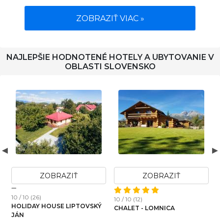
ZOBRAZIŤ VIAC »
NAJLEPŠIE HODNOTENÉ HOTELY A UBYTOVANIE V
OBLASTI SLOVENSKO
AZIŤ
ZOBRAZIŤ
ZOBRAZI
10 / 10 (12)
10 / 10 (22)
E LIPTOVSKÝ
CHALET - LOMNICA
APARTMAN OKAMIH
ŠTIAVNICA