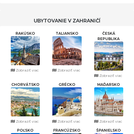
UBYTOVANIE V ZAHRANIČÍ
RAKÚSKO
TALIANSKO
ČESKÁ
REPUBLIKA
Zobraziť viac
Zobraziť viac
Zobraziť viac
CHORVÁTSKO
GRÉCKO
MAĎARSKO
Zobraziť viac
Zobraziť viac
Zobraziť viac
POĽSKO
FRANCÚZSKO
ŠPANIELSKO