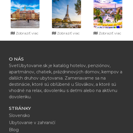
Zobraziť viac
Zobraziť viac
Zobraziť viac
O NÁS
SvetUbytovanie.sk je katalóg hotelov, penziónov,
apartmánov, chatiek, prázdninových domov, kempov a
ďalších druhov ubytovania. Zameriavame sa na
destinácie, ktoré sú obľúbené u Slovákov, a ktoré sú
vhodné na relax, dovolenku s deťmi alebo na aktívnu
dovolenku.
STRÁNKY
Slovensko
Ubytovanie v zahraničí
Blog