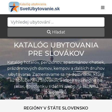
Hľadať
KATALÓG UBYTOVANIA
PRE SLOVÁKOV
Katalóg hotelov, penziónov, apartmánov, chatiek,
prázdninových domov, kempov a ďalších druhov
ubytovania. Zameriavame sa na destinácie, ktoré
sú obľúbené u Slovákov, a ktoré sú vhodné na
relax, dovolenku s deťmi alebo na aktívnu
dovolenku.
REGIÓNY V ŠTÁTE SLOVENSKO