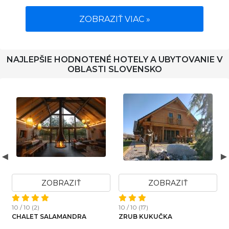
ZOBRAZIŤ VIAC »
NAJLEPŠIE HODNOTENÉ HOTELY A UBYTOVANIE V
OBLASTI SLOVENSKO
ZOBRAZIŤ
ZOBRAZIŤ
1
10 / 10 (2)
10 / 10 (17)
CHALET SALAMANDRA
ZRUB KUKUČKA