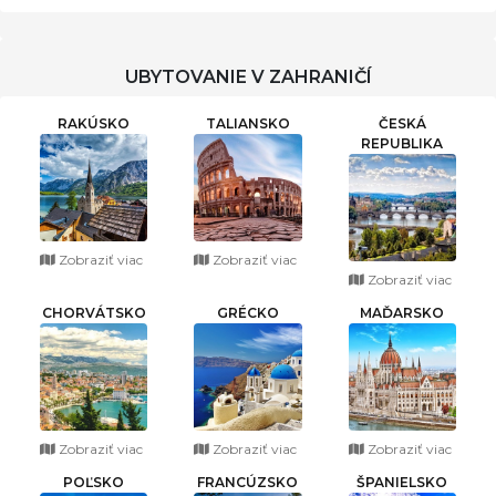
UBYTOVANIE V ZAHRANIČÍ
RAKÚSKO
TALIANSKO
ČESKÁ
REPUBLIKA
Zobraziť viac
Zobraziť viac
Zobraziť viac
CHORVÁTSKO
GRÉCKO
MAĎARSKO
Zobraziť viac
Zobraziť viac
Zobraziť viac
POĽSKO
FRANCÚZSKO
ŠPANIELSKO