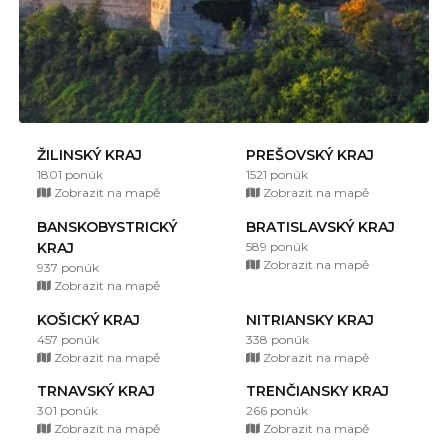
ŽILINSKÝ KRAJ
PREŠOVSKÝ KRAJ
1801 ponúk
1521 ponúk
Zobrazit na mapě
Zobrazit na mapě
BANSKOBYSTRICKÝ
BRATISLAVSKÝ KRAJ
KRAJ
589 ponúk
Zobrazit na mapě
937 ponúk
Zobrazit na mapě
KOŠICKÝ KRAJ
NITRIANSKY KRAJ
457 ponúk
338 ponúk
Zobrazit na mapě
Zobrazit na mapě
TRNAVSKÝ KRAJ
TRENČIANSKY KRAJ
301 ponúk
266 ponúk
Zobrazit na mapě
Zobrazit na mapě