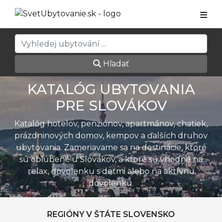
Hľadať
KATALÓG UBYTOVANIA
PRE SLOVÁKOV
Katalóg hotelov, penziónov, apartmánov, chatiek,
prázdninových domov, kempov a ďalších druhov
ubytovania. Zameriavame sa na destinácie, ktoré
sú obľúbené u Slovákov, a ktoré sú vhodné na
relax, dovolenku s deťmi alebo na aktívnu
dovolenku.
REGIÓNY V ŠTÁTE SLOVENSKO