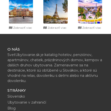
Zobraziť viac
Zobraziť viac
Zobraziť viac
O NÁS
SvetUbytovanie.sk je katalóg hotelov, penziónov,
apartmánov, chatiek, prázdninových domov, kempov a
ďalších druhov ubytovania. Zameriavame sa na
destinácie, ktoré sú obľúbené u Slovákov, a ktoré sú
vhodné na relax, dovolenku s deťmi alebo na aktívnu
dovolenku.
STRÁNKY
Slovensko
Ubytovanie v zahraničí
Blog