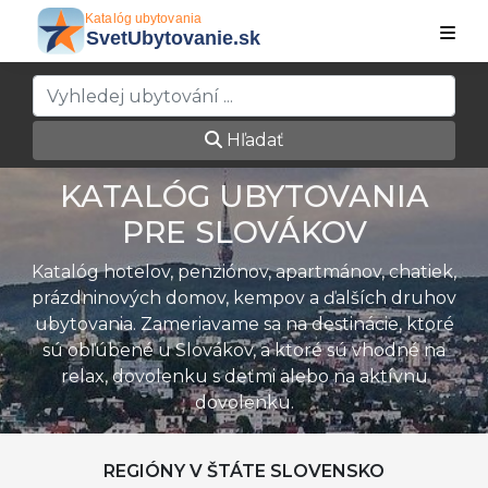
Hľadať
KATALÓG UBYTOVANIA
PRE SLOVÁKOV
Katalóg hotelov, penziónov, apartmánov, chatiek,
prázdninových domov, kempov a ďalších druhov
ubytovania. Zameriavame sa na destinácie, ktoré
sú obľúbené u Slovákov, a ktoré sú vhodné na
relax, dovolenku s deťmi alebo na aktívnu
dovolenku.
REGIÓNY V ŠTÁTE SLOVENSKO