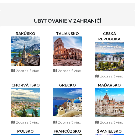
UBYTOVANIE V ZAHRANIČÍ
RAKÚSKO
TALIANSKO
ČESKÁ
REPUBLIKA
Zobraziť viac
Zobraziť viac
Zobraziť viac
CHORVÁTSKO
GRÉCKO
MAĎARSKO
Zobraziť viac
Zobraziť viac
Zobraziť viac
POĽSKO
FRANCÚZSKO
ŠPANIELSKO