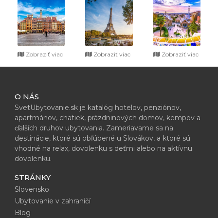
Zobraziť viac
Zobraziť viac
Zobraziť viac
O NÁS
SvetUbytovanie.sk je katalóg hotelov, penziónov,
apartmánov, chatiek, prázdninových domov, kempov a
ďalších druhov ubytovania. Zameriavame sa na
destinácie, ktoré sú obľúbené u Slovákov, a ktoré sú
vhodné na relax, dovolenku s deťmi alebo na aktívnu
dovolenku.
STRÁNKY
Slovensko
Ubytovanie v zahraničí
Blog