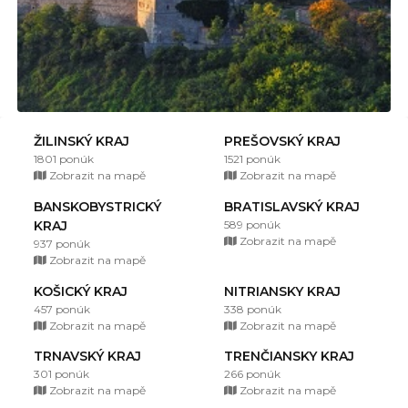
ŽILINSKÝ KRAJ
PREŠOVSKÝ KRAJ
1801 ponúk
1521 ponúk
Zobrazit na mapě
Zobrazit na mapě
BANSKOBYSTRICKÝ
BRATISLAVSKÝ KRAJ
KRAJ
589 ponúk
Zobrazit na mapě
937 ponúk
Zobrazit na mapě
KOŠICKÝ KRAJ
NITRIANSKY KRAJ
457 ponúk
338 ponúk
Zobrazit na mapě
Zobrazit na mapě
TRNAVSKÝ KRAJ
TRENČIANSKY KRAJ
301 ponúk
266 ponúk
Zobrazit na mapě
Zobrazit na mapě