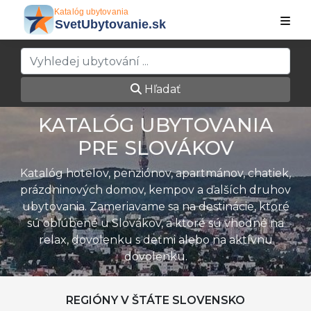
Hľadať
KATALÓG UBYTOVANIA
PRE SLOVÁKOV
Katalóg hotelov, penziónov, apartmánov, chatiek,
prázdninových domov, kempov a ďalších druhov
ubytovania. Zameriavame sa na destinácie, ktoré
sú obľúbené u Slovákov, a ktoré sú vhodné na
relax, dovolenku s deťmi alebo na aktívnu
dovolenku.
REGIÓNY V ŠTÁTE SLOVENSKO