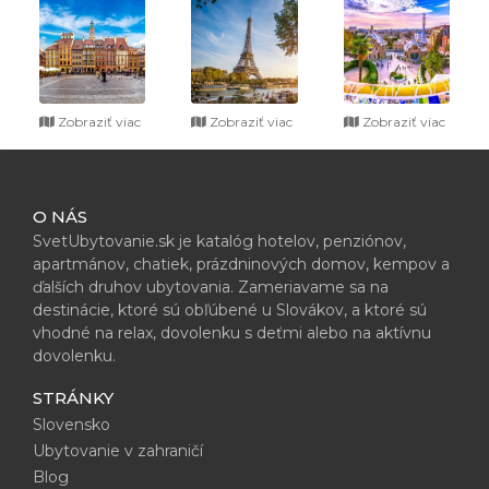
Zobraziť viac
Zobraziť viac
Zobraziť viac
O NÁS
SvetUbytovanie.sk je katalóg hotelov, penziónov,
apartmánov, chatiek, prázdninových domov, kempov a
ďalších druhov ubytovania. Zameriavame sa na
destinácie, ktoré sú obľúbené u Slovákov, a ktoré sú
vhodné na relax, dovolenku s deťmi alebo na aktívnu
dovolenku.
STRÁNKY
Slovensko
Ubytovanie v zahraničí
Blog