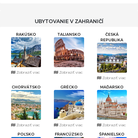
UBYTOVANIE V ZAHRANIČÍ
RAKÚSKO
TALIANSKO
ČESKÁ
REPUBLIKA
Zobraziť viac
Zobraziť viac
Zobraziť viac
CHORVÁTSKO
GRÉCKO
MAĎARSKO
Zobraziť viac
Zobraziť viac
Zobraziť viac
POĽSKO
FRANCÚZSKO
ŠPANIELSKO