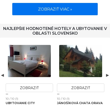
ZOBRAZIŤ VIAC »
NAJLEPŠIE HODNOTENÉ HOTELY A UBYTOVANIE V
OBLASTI SLOVENSKO
ZOBRAZIŤ
ZOBRAZIŤ
10 / 10 (1)
10 / 10 (1)
1
UBYTOVANIE CITY
JÁNOŠÍKOVÁ CHATA ORAVA