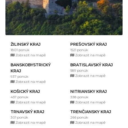
ŽILINSKÝ KRAJ
PREŠOVSKÝ KRAJ
1801 ponúk
1521 ponúk
Zobrazit na mapě
Zobrazit na mapě
BANSKOBYSTRICKÝ
BRATISLAVSKÝ KRAJ
KRAJ
589 ponúk
Zobrazit na mapě
937 ponúk
Zobrazit na mapě
KOŠICKÝ KRAJ
NITRIANSKY KRAJ
457 ponúk
338 ponúk
Zobrazit na mapě
Zobrazit na mapě
TRNAVSKÝ KRAJ
TRENČIANSKY KRAJ
301 ponúk
266 ponúk
Zobrazit na mapě
Zobrazit na mapě