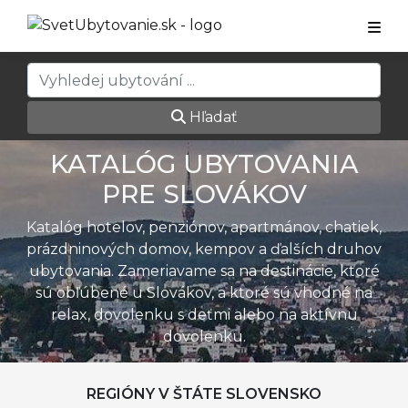
Hľadať
KATALÓG UBYTOVANIA
PRE SLOVÁKOV
Katalóg hotelov, penziónov, apartmánov, chatiek,
prázdninových domov, kempov a ďalších druhov
ubytovania. Zameriavame sa na destinácie, ktoré
sú obľúbené u Slovákov, a ktoré sú vhodné na
relax, dovolenku s deťmi alebo na aktívnu
dovolenku.
REGIÓNY V ŠTÁTE SLOVENSKO