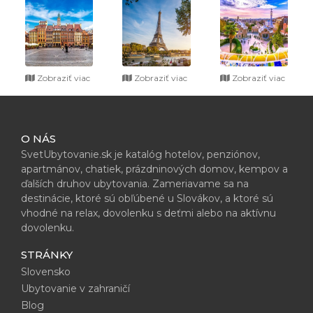
Zobraziť viac
Zobraziť viac
Zobraziť viac
O NÁS
SvetUbytovanie.sk je katalóg hotelov, penziónov,
apartmánov, chatiek, prázdninových domov, kempov a
ďalších druhov ubytovania. Zameriavame sa na
destinácie, ktoré sú obľúbené u Slovákov, a ktoré sú
vhodné na relax, dovolenku s deťmi alebo na aktívnu
dovolenku.
STRÁNKY
Slovensko
Ubytovanie v zahraničí
Blog