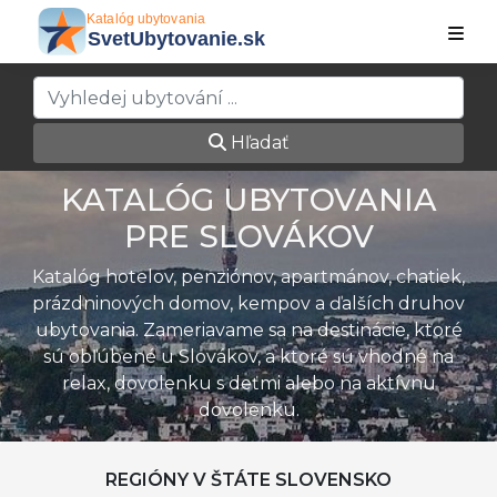
Hľadať
KATALÓG UBYTOVANIA
PRE SLOVÁKOV
Katalóg hotelov, penziónov, apartmánov, chatiek,
prázdninových domov, kempov a ďalších druhov
ubytovania. Zameriavame sa na destinácie, ktoré
sú obľúbené u Slovákov, a ktoré sú vhodné na
relax, dovolenku s deťmi alebo na aktívnu
dovolenku.
REGIÓNY V ŠTÁTE SLOVENSKO