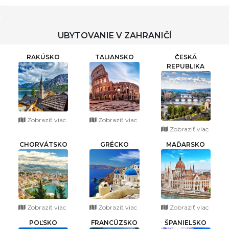
UBYTOVANIE V ZAHRANIČÍ
RAKÚSKO
TALIANSKO
ČESKÁ
REPUBLIKA
Zobraziť viac
Zobraziť viac
Zobraziť viac
CHORVÁTSKO
GRÉCKO
MAĎARSKO
Zobraziť viac
Zobraziť viac
Zobraziť viac
POĽSKO
FRANCÚZSKO
ŠPANIELSKO