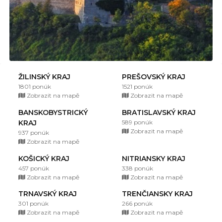
ŽILINSKÝ KRAJ
PREŠOVSKÝ KRAJ
1801 ponúk
1521 ponúk
Zobrazit na mapě
Zobrazit na mapě
BANSKOBYSTRICKÝ
BRATISLAVSKÝ KRAJ
KRAJ
589 ponúk
Zobrazit na mapě
937 ponúk
Zobrazit na mapě
KOŠICKÝ KRAJ
NITRIANSKY KRAJ
457 ponúk
338 ponúk
Zobrazit na mapě
Zobrazit na mapě
TRNAVSKÝ KRAJ
TRENČIANSKY KRAJ
301 ponúk
266 ponúk
Zobrazit na mapě
Zobrazit na mapě