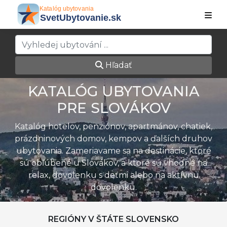
Hľadať
KATALÓG UBYTOVANIA
PRE SLOVÁKOV
Katalóg hotelov, penziónov, apartmánov, chatiek,
prázdninových domov, kempov a ďalších druhov
ubytovania. Zameriavame sa na destinácie, ktoré
sú obľúbené u Slovákov, a ktoré sú vhodné na
relax, dovolenku s deťmi alebo na aktívnu
dovolenku.
REGIÓNY V ŠTÁTE SLOVENSKO