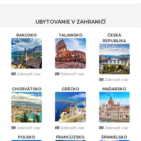
UBYTOVANIE V ZAHRANIČÍ
RAKÚSKO
TALIANSKO
ČESKÁ
REPUBLIKA
Zobraziť viac
Zobraziť viac
Zobraziť viac
CHORVÁTSKO
GRÉCKO
MAĎARSKO
Zobraziť viac
Zobraziť viac
Zobraziť viac
POĽSKO
FRANCÚZSKO
ŠPANIELSKO