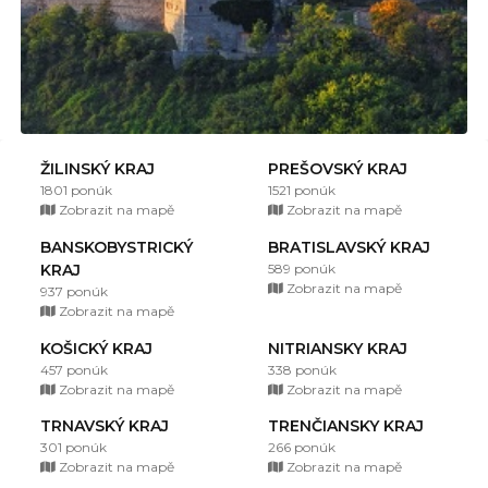
ŽILINSKÝ KRAJ
PREŠOVSKÝ KRAJ
1801 ponúk
1521 ponúk
Zobrazit na mapě
Zobrazit na mapě
BANSKOBYSTRICKÝ
BRATISLAVSKÝ KRAJ
KRAJ
589 ponúk
Zobrazit na mapě
937 ponúk
Zobrazit na mapě
KOŠICKÝ KRAJ
NITRIANSKY KRAJ
457 ponúk
338 ponúk
Zobrazit na mapě
Zobrazit na mapě
TRNAVSKÝ KRAJ
TRENČIANSKY KRAJ
301 ponúk
266 ponúk
Zobrazit na mapě
Zobrazit na mapě