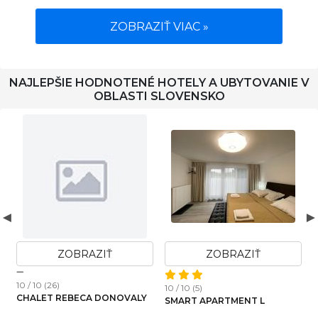
ZOBRAZIŤ VIAC »
NAJLEPŠIE HODNOTENÉ HOTELY A UBYTOVANIE V
OBLASTI SLOVENSKO
ZOBRAZIŤ
ZOBRAZIŤ
10 / 10 (26)
10 / 10 (5)
1
CHALET REBECA DONOVALY
SMART APARTMENT L