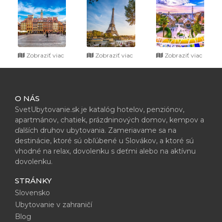
Zobraziť viac
Zobraziť viac
Zobraziť viac
O NÁS
SvetUbytovanie.sk je katalóg hotelov, penziónov,
apartmánov, chatiek, prázdninových domov, kempov a
ďalších druhov ubytovania. Zameriavame sa na
destinácie, ktoré sú obľúbené u Slovákov, a ktoré sú
vhodné na relax, dovolenku s deťmi alebo na aktívnu
dovolenku.
STRÁNKY
Slovensko
Ubytovanie v zahraničí
Blog