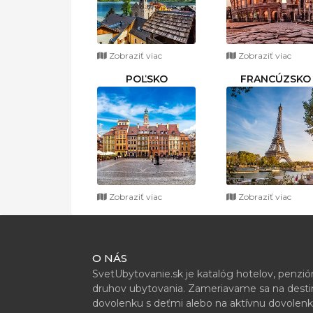
Zobraziť viac
Zobraziť viac
POĽSKO
FRANCÚZSKO
Zobraziť viac
Zobraziť viac
O NÁS
SvetUbytovanie.sk je katalóg hotelov, penzi
druhov ubytovania. Zameriavame sa na destiná
dovolenku s deťmi alebo na aktívnu dovolenk