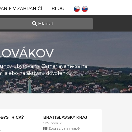
ANIE V ZAHRANIČÍ
BLOG
Hľadať
LOVÁKOV
ruhov ubytovania. Zameriavame sa na
ťmi alebo na aktívnu dovolenku.
BYSTRICKÝ
BRATISLAVSKÝ KRAJ
589 ponúk
Zobrazit na mapě
k