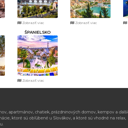
Zobraziť viac
Zobraziť viac
ŠPANIELSKO
Zobraziť viac
ónov, apartmánov, chatiek, prázdninových domov, kempov a ďalš
cie, ktoré sú obľúbené u Slovákov, a ktoré sú vhodné na relax,
u.