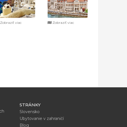
Zobraziť viac
Zobraziť viac
STRÁNKY
ích
Slovensko
Ubytovanie v zahraničí
Blog