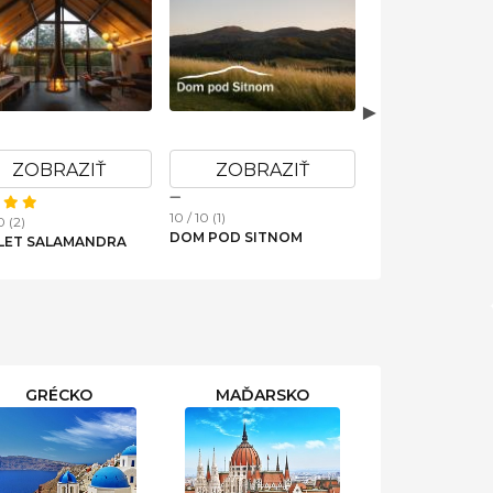
ZOBRAZIŤ
ZOBRAZIŤ
ZOBRAZ
10 / 10 (1)
10 / 10 (1)
0 (2)
DOM POD SITNOM
SKVELO ZARIAD
LET SALAMANDRA
GARSONKA
GRÉCKO
MAĎARSKO