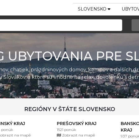
SLOVENSKO
UBYTOV
G UBYTOVANIA PRE S
ánov, chatiek, prázdninových domov, kempov a ďalších d
u Slovákov, a ktoré sú vhodné na relax, dovolenku s de
REGIÓNY V ŠTÁTE SLOVENSKO
LINSKÝ KRAJ
PREŠOVSKÝ KRAJ
BANSKO
1 ponúk
1521 ponúk
KRAJ
obrazit na mapě
Zobrazit na mapě
937 ponú