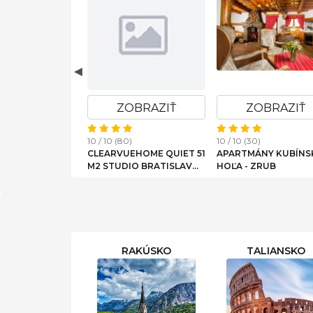
OBRAZIŤ
ZOBRAZIŤ
ZOBRAZIŤ
)
10 / 10 (80)
10 / 10 (30)
NY EVIA CLINIC
CLEARVUEHOME QUIET 51
APARTMÁNY KUBÍNS
M2 STUDIO BRATISLAVA
HOĽA - ZRUB
SLAVIN
RAKÚSKO
TALIANSKO