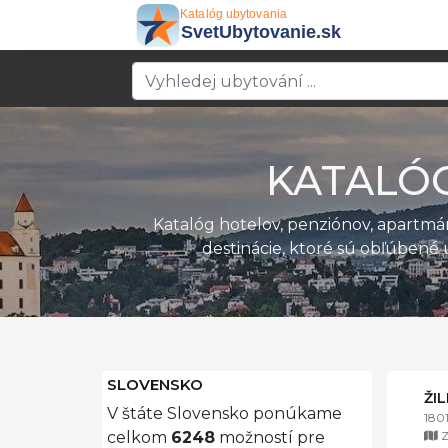
KATALÓ
Katalóg hotelov, penziónov, apartm
destinácie, ktoré sú obľúbené 
SLOVENSKO
ŽI
V štáte Slovensko ponúkame
180
Z
celkom
6248
možností pre