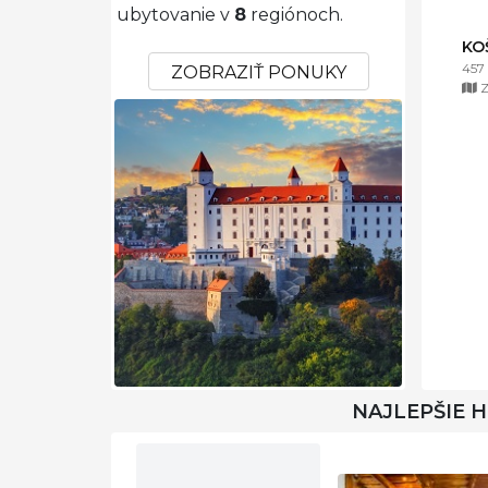
ubytovanie v
8
regiónoch.
KO
457
ZOBRAZIŤ PONUKY
Z
NAJLEPŠIE 