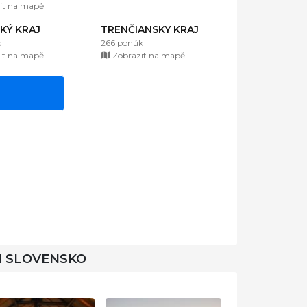
it na mapě
KÝ KRAJ
TRENČIANSKY KRAJ
k
266 ponúk
it na mapě
Zobrazit na mapě
I SLOVENSKO