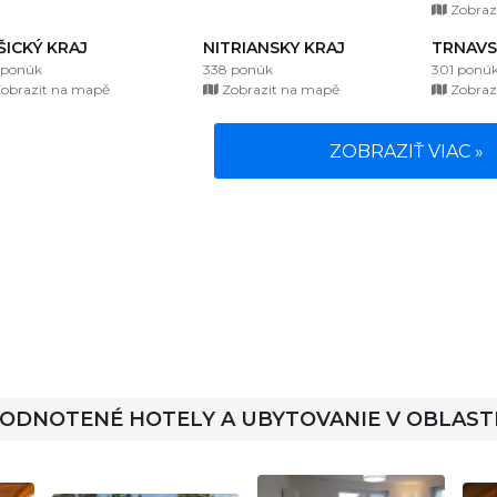
Zobraz
ŠICKÝ KRAJ
NITRIANSKY KRAJ
TRNAVS
 ponúk
338 ponúk
301 ponú
obrazit na mapě
Zobrazit na mapě
Zobraz
ZOBRAZIŤ VIAC »
HODNOTENÉ HOTELY A UBYTOVANIE V OBLAST