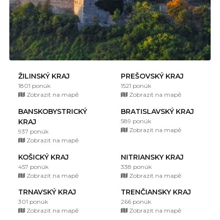
ŽILINSKÝ KRAJ
PREŠOVSKÝ KRAJ
1801 ponúk
1521 ponúk
Zobrazit na mapě
Zobrazit na mapě
BANSKOBYSTRICKÝ
BRATISLAVSKÝ KRAJ
KRAJ
589 ponúk
Zobrazit na mapě
937 ponúk
Zobrazit na mapě
KOŠICKÝ KRAJ
NITRIANSKY KRAJ
457 ponúk
338 ponúk
Zobrazit na mapě
Zobrazit na mapě
TRNAVSKÝ KRAJ
TRENČIANSKY KRAJ
301 ponúk
266 ponúk
Zobrazit na mapě
Zobrazit na mapě