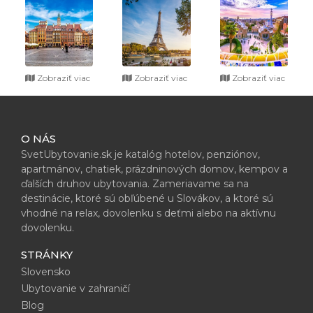
Zobraziť viac
Zobraziť viac
Zobraziť viac
O NÁS
SvetUbytovanie.sk je katalóg hotelov, penziónov,
apartmánov, chatiek, prázdninových domov, kempov a
ďalších druhov ubytovania. Zameriavame sa na
destinácie, ktoré sú obľúbené u Slovákov, a ktoré sú
vhodné na relax, dovolenku s deťmi alebo na aktívnu
dovolenku.
STRÁNKY
Slovensko
Ubytovanie v zahraničí
Blog