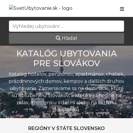
Hľadať
KATALÓG UBYTOVANIA
PRE SLOVÁKOV
Katalóg hotelov, penziónov, apartmánov, chatiek,
prázdninových domov, kempov a ďalších druhov
ubytovania. Zameriavame sa na destinácie, ktoré
sú obľúbené u Slovákov, a ktoré sú vhodné na
relax, dovolenku s deťmi alebo na aktívnu
dovolenku.
REGIÓNY V ŠTÁTE SLOVENSKO