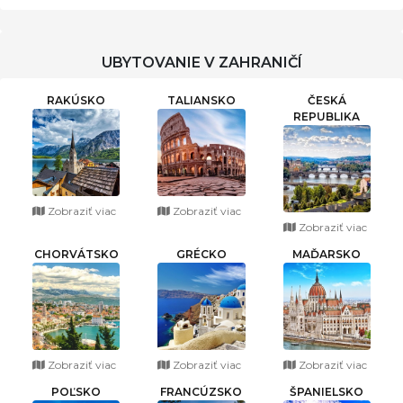
UBYTOVANIE V ZAHRANIČÍ
RAKÚSKO
TALIANSKO
ČESKÁ
REPUBLIKA
Zobraziť viac
Zobraziť viac
Zobraziť viac
CHORVÁTSKO
GRÉCKO
MAĎARSKO
Zobraziť viac
Zobraziť viac
Zobraziť viac
POĽSKO
FRANCÚZSKO
ŠPANIELSKO