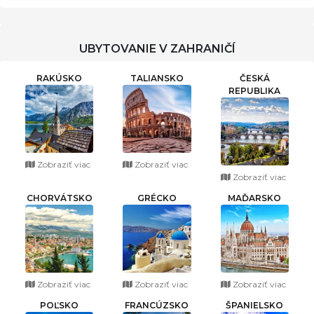
UBYTOVANIE V ZAHRANIČÍ
RAKÚSKO
TALIANSKO
ČESKÁ
REPUBLIKA
Zobraziť viac
Zobraziť viac
Zobraziť viac
CHORVÁTSKO
GRÉCKO
MAĎARSKO
Zobraziť viac
Zobraziť viac
Zobraziť viac
POĽSKO
FRANCÚZSKO
ŠPANIELSKO