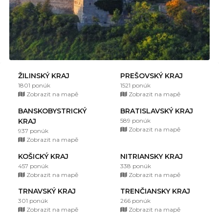
ŽILINSKÝ KRAJ
PREŠOVSKÝ KRAJ
1801 ponúk
1521 ponúk
Zobrazit na mapě
Zobrazit na mapě
BANSKOBYSTRICKÝ
BRATISLAVSKÝ KRAJ
KRAJ
589 ponúk
Zobrazit na mapě
937 ponúk
Zobrazit na mapě
KOŠICKÝ KRAJ
NITRIANSKY KRAJ
457 ponúk
338 ponúk
Zobrazit na mapě
Zobrazit na mapě
TRNAVSKÝ KRAJ
TRENČIANSKY KRAJ
301 ponúk
266 ponúk
Zobrazit na mapě
Zobrazit na mapě