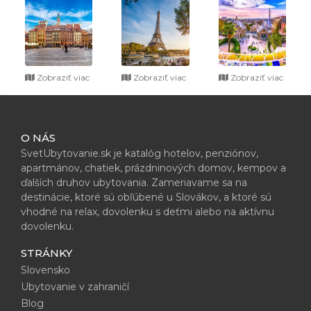
Zobraziť viac
Zobraziť viac
Zobraziť viac
O NÁS
SvetUbytovanie.sk je katalóg hotelov, penziónov,
apartmánov, chatiek, prázdninových domov, kempov a
ďalších druhov ubytovania. Zameriavame sa na
destinácie, ktoré sú obľúbené u Slovákov, a ktoré sú
vhodné na relax, dovolenku s deťmi alebo na aktívnu
dovolenku.
STRÁNKY
Slovensko
Ubytovanie v zahraničí
Blog