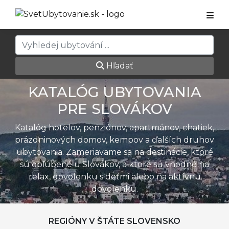
Hľadať
KATALÓG UBYTOVANIA
PRE SLOVÁKOV
Katalóg hotelov, penziónov, apartmánov, chatiek,
prázdninových domov, kempov a ďalších druhov
ubytovania. Zameriavame sa na destinácie, ktoré
sú obľúbené u Slovákov, a ktoré sú vhodné na
relax, dovolenku s deťmi alebo na aktívnu
dovolenku.
REGIÓNY V ŠTÁTE SLOVENSKO