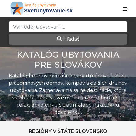
Hľadať
KATALÓG UBYTOVANIA
PRE SLOVÁKOV
Katalóg hotelov, penziónov, apartmánov, chatiek,
prázdninových domov, kempov a ďalších druhov
ubytovania. Zameriavame sa na destinácie, ktoré
sú obľúbené u Slovákov, a ktoré sú vhodné na
relax, dovolenku s deťmi alebo na aktívnu
dovolenku.
REGIÓNY V ŠTÁTE SLOVENSKO