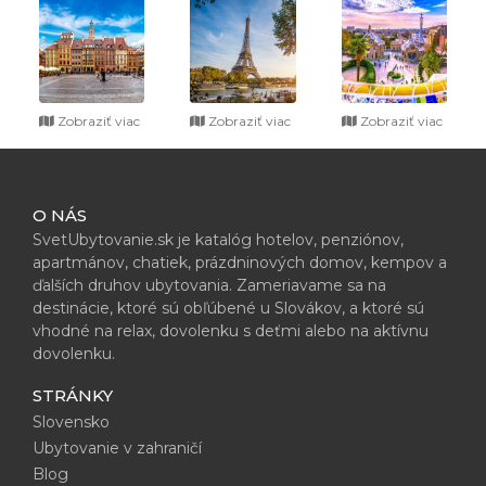
Zobraziť viac
Zobraziť viac
Zobraziť viac
O NÁS
SvetUbytovanie.sk je katalóg hotelov, penziónov,
apartmánov, chatiek, prázdninových domov, kempov a
ďalších druhov ubytovania. Zameriavame sa na
destinácie, ktoré sú obľúbené u Slovákov, a ktoré sú
vhodné na relax, dovolenku s deťmi alebo na aktívnu
dovolenku.
STRÁNKY
Slovensko
Ubytovanie v zahraničí
Blog