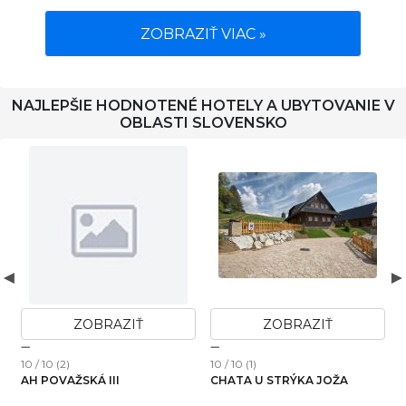
ZOBRAZIŤ VIAC »
NAJLEPŠIE HODNOTENÉ HOTELY A UBYTOVANIE V
OBLASTI SLOVENSKO
ZOBRAZIŤ
ZOBRAZIŤ
10 / 10 (2)
10 / 10 (1)
1
AH POVAŽSKÁ III
CHATA U STRÝKA JOŽA