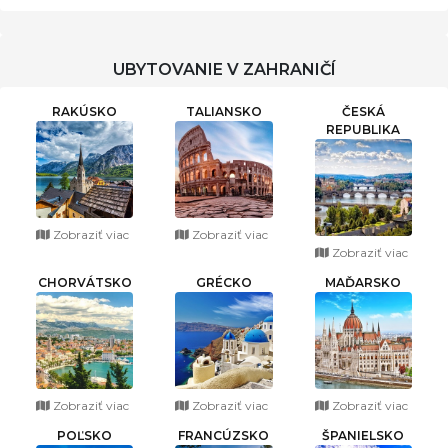
UBYTOVANIE V ZAHRANIČÍ
RAKÚSKO
TALIANSKO
ČESKÁ
REPUBLIKA
Zobraziť viac
Zobraziť viac
Zobraziť viac
CHORVÁTSKO
GRÉCKO
MAĎARSKO
Zobraziť viac
Zobraziť viac
Zobraziť viac
POĽSKO
FRANCÚZSKO
ŠPANIELSKO