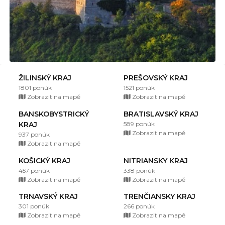
ŽILINSKÝ KRAJ
PREŠOVSKÝ KRAJ
1801 ponúk
1521 ponúk
Zobrazit na mapě
Zobrazit na mapě
BANSKOBYSTRICKÝ
BRATISLAVSKÝ KRAJ
KRAJ
589 ponúk
Zobrazit na mapě
937 ponúk
Zobrazit na mapě
KOŠICKÝ KRAJ
NITRIANSKY KRAJ
457 ponúk
338 ponúk
Zobrazit na mapě
Zobrazit na mapě
TRNAVSKÝ KRAJ
TRENČIANSKY KRAJ
301 ponúk
266 ponúk
Zobrazit na mapě
Zobrazit na mapě