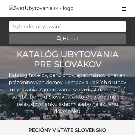
Hľadať
KATALÓG UBYTOVANIA
PRE SLOVÁKOV
Katalóg hotelov, penziónov, apartmánov, chatiek,
prázdninových domov, kempov a ďalších druhov
ubytovania. Zameriavame sa na destinácie, ktoré
sú obľúbené u Slovákov, a ktoré sú vhodné na
relax, dovolenku s deťmi alebo na aktívnu
dovolenku.
REGIÓNY V ŠTÁTE SLOVENSKO