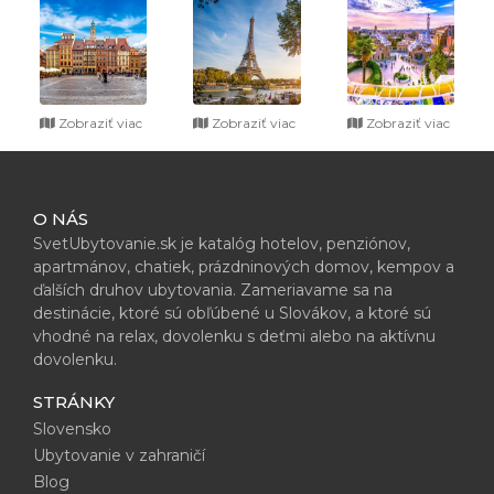
Zobraziť viac
Zobraziť viac
Zobraziť viac
O NÁS
SvetUbytovanie.sk je katalóg hotelov, penziónov,
apartmánov, chatiek, prázdninových domov, kempov a
ďalších druhov ubytovania. Zameriavame sa na
destinácie, ktoré sú obľúbené u Slovákov, a ktoré sú
vhodné na relax, dovolenku s deťmi alebo na aktívnu
dovolenku.
STRÁNKY
Slovensko
Ubytovanie v zahraničí
Blog