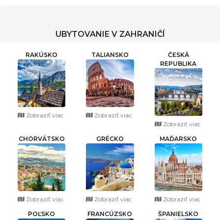
UBYTOVANIE V ZAHRANIČÍ
RAKÚSKO
TALIANSKO
ČESKÁ
REPUBLIKA
Zobraziť viac
Zobraziť viac
Zobraziť viac
CHORVÁTSKO
GRÉCKO
MAĎARSKO
Zobraziť viac
Zobraziť viac
Zobraziť viac
POĽSKO
FRANCÚZSKO
ŠPANIELSKO