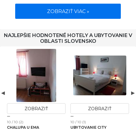
ZOBRAZIŤ VIAC »
NAJLEPŠIE HODNOTENÉ HOTELY A UBYTOVANIE V
OBLASTI SLOVENSKO
ZOBRAZIŤ
ZOBRAZIŤ
10 / 10 (2)
10 / 10 (1)
1
CHALUPA U EMA
UBYTOVANIE CITY