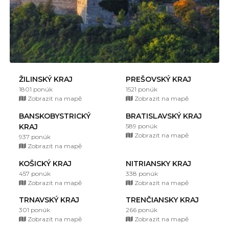
ŽILINSKÝ KRAJ
PREŠOVSKÝ KRAJ
1801 ponúk
1521 ponúk
Zobrazit na mapě
Zobrazit na mapě
BANSKOBYSTRICKÝ
BRATISLAVSKÝ KRAJ
KRAJ
589 ponúk
Zobrazit na mapě
937 ponúk
Zobrazit na mapě
KOŠICKÝ KRAJ
NITRIANSKY KRAJ
457 ponúk
338 ponúk
Zobrazit na mapě
Zobrazit na mapě
TRNAVSKÝ KRAJ
TRENČIANSKY KRAJ
301 ponúk
266 ponúk
Zobrazit na mapě
Zobrazit na mapě