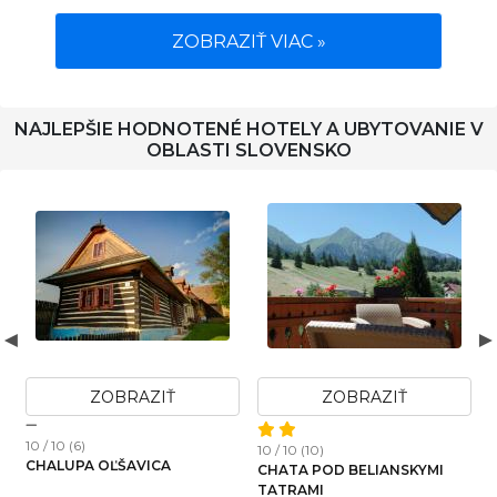
ZOBRAZIŤ VIAC »
NAJLEPŠIE HODNOTENÉ HOTELY A UBYTOVANIE V
OBLASTI SLOVENSKO
ZOBRAZIŤ
ZOBRAZIŤ
10 / 10 (6)
10 / 10 (10)
1
CHALUPA OĽŠAVICA
CHATA POD BELIANSKYMI
TATRAMI