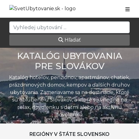
Hľadať
KATALÓG UBYTOVANIA
PRE SLOVÁKOV
Katalóg hotelov, penziónov, apartmánov, chatiek,
prázdninových domov, kempov a ďalších druhov
ubytovania. Zameriavame sa na destinácie, ktoré
sú obľúbené u Slovákov, a ktoré sú vhodné na
relax, dovolenku s deťmi alebo na aktívnu
dovolenku.
REGIÓNY V ŠTÁTE SLOVENSKO