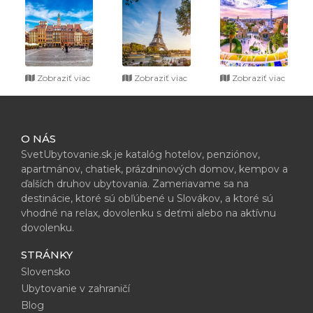
Zobraziť viac
Zobraziť viac
Zobraziť viac
O NÁS
SvetUbytovanie.sk je katalóg hotelov, penziónov,
apartmánov, chatiek, prázdninových domov, kempov a
ďalších druhov ubytovania. Zameriavame sa na
destinácie, ktoré sú obľúbené u Slovákov, a ktoré sú
vhodné na relax, dovolenku s deťmi alebo na aktívnu
dovolenku.
STRÁNKY
Slovensko
Ubytovanie v zahraničí
Blog