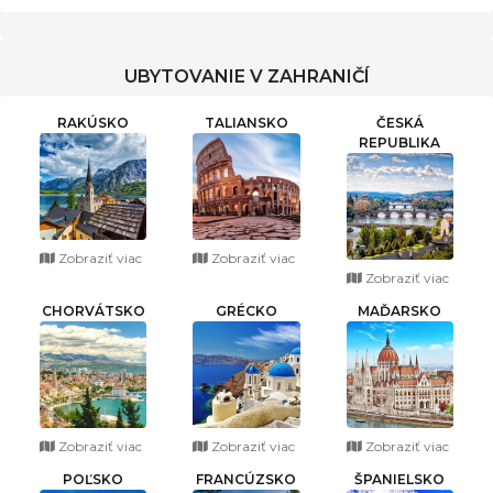
UBYTOVANIE V ZAHRANIČÍ
RAKÚSKO
TALIANSKO
ČESKÁ
REPUBLIKA
Zobraziť viac
Zobraziť viac
Zobraziť viac
CHORVÁTSKO
GRÉCKO
MAĎARSKO
Zobraziť viac
Zobraziť viac
Zobraziť viac
POĽSKO
FRANCÚZSKO
ŠPANIELSKO