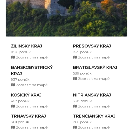
ŽILINSKÝ KRAJ
PREŠOVSKÝ KRAJ
1801 ponúk
1521 ponúk
Zobrazit na mapě
Zobrazit na mapě
BANSKOBYSTRICKÝ
BRATISLAVSKÝ KRAJ
KRAJ
589 ponúk
Zobrazit na mapě
937 ponúk
Zobrazit na mapě
KOŠICKÝ KRAJ
NITRIANSKY KRAJ
457 ponúk
338 ponúk
Zobrazit na mapě
Zobrazit na mapě
TRNAVSKÝ KRAJ
TRENČIANSKY KRAJ
301 ponúk
266 ponúk
Zobrazit na mapě
Zobrazit na mapě