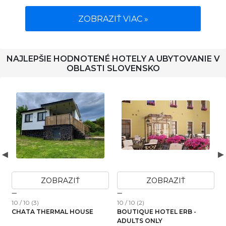
ZOBRAZIŤ VIAC »
NAJLEPŠIE HODNOTENÉ HOTELY A UBYTOVANIE V
OBLASTI SLOVENSKO
ZOBRAZIŤ
ZOBRAZIŤ
10 / 10 (3)
10 / 10 (2)
1
CHATA THERMAL HOUSE
BOUTIQUE HOTEL ERB -
ADULTS ONLY