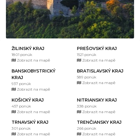
ŽILINSKÝ KRAJ
PREŠOVSKÝ KRAJ
1801 ponúk
1521 ponúk
Zobrazit na mapě
Zobrazit na mapě
BANSKOBYSTRICKÝ
BRATISLAVSKÝ KRAJ
KRAJ
589 ponúk
Zobrazit na mapě
937 ponúk
Zobrazit na mapě
KOŠICKÝ KRAJ
NITRIANSKY KRAJ
457 ponúk
338 ponúk
Zobrazit na mapě
Zobrazit na mapě
TRNAVSKÝ KRAJ
TRENČIANSKY KRAJ
301 ponúk
266 ponúk
Zobrazit na mapě
Zobrazit na mapě