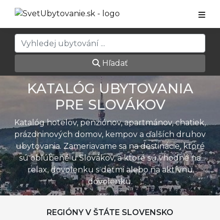
Hľadať
KATALÓG UBYTOVANIA
PRE SLOVÁKOV
Katalóg hotelov, penziónov, apartmánov, chatiek,
prázdninových domov, kempov a ďalších druhov
ubytovania. Zameriavame sa na destinácie, ktoré
sú obľúbené u Slovákov, a ktoré sú vhodné na
relax, dovolenku s deťmi alebo na aktívnu
dovolenku.
REGIÓNY V ŠTÁTE SLOVENSKO