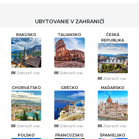
UBYTOVANIE V ZAHRANIČÍ
RAKÚSKO
TALIANSKO
ČESKÁ
REPUBLIKA
Zobraziť viac
Zobraziť viac
Zobraziť viac
CHORVÁTSKO
GRÉCKO
MAĎARSKO
Zobraziť viac
Zobraziť viac
Zobraziť viac
POĽSKO
FRANCÚZSKO
ŠPANIELSKO