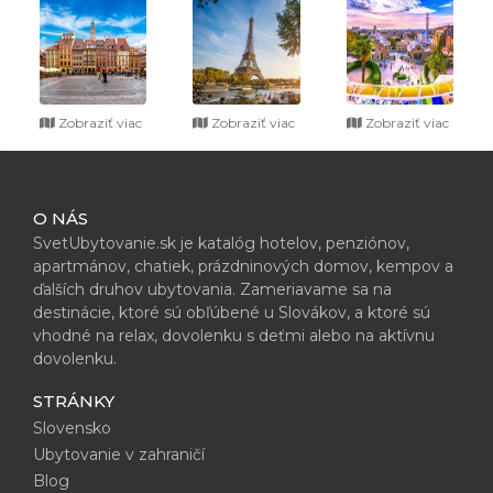
Zobraziť viac
Zobraziť viac
Zobraziť viac
O NÁS
SvetUbytovanie.sk je katalóg hotelov, penziónov,
apartmánov, chatiek, prázdninových domov, kempov a
ďalších druhov ubytovania. Zameriavame sa na
destinácie, ktoré sú obľúbené u Slovákov, a ktoré sú
vhodné na relax, dovolenku s deťmi alebo na aktívnu
dovolenku.
STRÁNKY
Slovensko
Ubytovanie v zahraničí
Blog