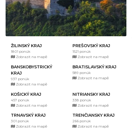
ŽILINSKÝ KRAJ
PREŠOVSKÝ KRAJ
1801 ponúk
1521 ponúk
Zobrazit na mapě
Zobrazit na mapě
BANSKOBYSTRICKÝ
BRATISLAVSKÝ KRAJ
KRAJ
589 ponúk
Zobrazit na mapě
937 ponúk
Zobrazit na mapě
KOŠICKÝ KRAJ
NITRIANSKY KRAJ
457 ponúk
338 ponúk
Zobrazit na mapě
Zobrazit na mapě
TRNAVSKÝ KRAJ
TRENČIANSKY KRAJ
301 ponúk
266 ponúk
Zobrazit na mapě
Zobrazit na mapě