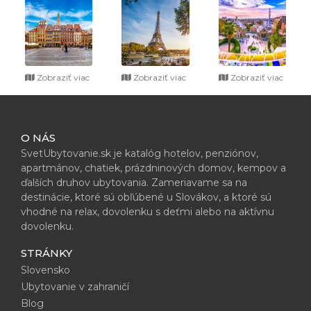
Zobraziť viac
Zobraziť viac
Zobraziť viac
O NÁS
SvetUbytovanie.sk je katalóg hotelov, penziónov,
apartmánov, chatiek, prázdninových domov, kempov a
ďalších druhov ubytovania. Zameriavame sa na
destinácie, ktoré sú obľúbené u Slovákov, a ktoré sú
vhodné na relax, dovolenku s deťmi alebo na aktívnu
dovolenku.
STRÁNKY
Slovensko
Ubytovanie v zahraničí
Blog