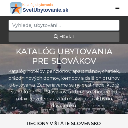
Hľadať
KATALÓG UBYTOVANIA
PRE SLOVÁKOV
Katalóg hotelov, penziónov, apartmánov, chatiek,
prázdninových domov, kempov a ďalších druhov
ubytovania. Zameriavame sa na destinácie, ktoré
sú obľúbené u Slovákov, a ktoré sú vhodné na
relax, dovolenku s deťmi alebo na aktívnu
dovolenku.
REGIÓNY V ŠTÁTE SLOVENSKO