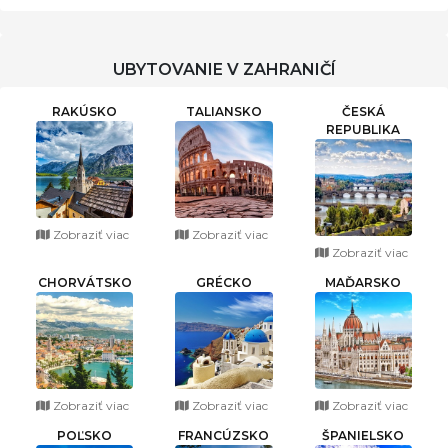
KREMNICE
UBYTOVANIE V ZAHRANIČÍ
RAKÚSKO
TALIANSKO
ČESKÁ
REPUBLIKA
Zobraziť viac
Zobraziť viac
Zobraziť viac
CHORVÁTSKO
GRÉCKO
MAĎARSKO
Zobraziť viac
Zobraziť viac
Zobraziť viac
POĽSKO
FRANCÚZSKO
ŠPANIELSKO