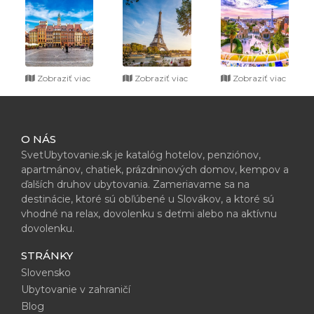
Zobraziť viac
Zobraziť viac
Zobraziť viac
O NÁS
SvetUbytovanie.sk je katalóg hotelov, penziónov,
apartmánov, chatiek, prázdninových domov, kempov a
ďalších druhov ubytovania. Zameriavame sa na
destinácie, ktoré sú obľúbené u Slovákov, a ktoré sú
vhodné na relax, dovolenku s deťmi alebo na aktívnu
dovolenku.
STRÁNKY
Slovensko
Ubytovanie v zahraničí
Blog