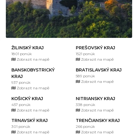
ŽILINSKÝ KRAJ
PREŠOVSKÝ KRAJ
1801 ponúk
1521 ponúk
Zobrazit na mapě
Zobrazit na mapě
BANSKOBYSTRICKÝ
BRATISLAVSKÝ KRAJ
KRAJ
589 ponúk
Zobrazit na mapě
937 ponúk
Zobrazit na mapě
KOŠICKÝ KRAJ
NITRIANSKY KRAJ
457 ponúk
338 ponúk
Zobrazit na mapě
Zobrazit na mapě
TRNAVSKÝ KRAJ
TRENČIANSKY KRAJ
301 ponúk
266 ponúk
Zobrazit na mapě
Zobrazit na mapě