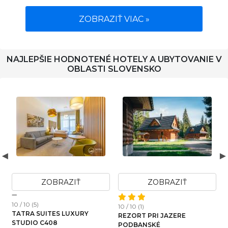
ZOBRAZIŤ VIAC »
NAJLEPŠIE HODNOTENÉ HOTELY A UBYTOVANIE V
OBLASTI SLOVENSKO
AZIŤ
ZOBRAZIŤ
ZOBRAZI
10 / 10 (1)
10 / 10 (2)
APARTMÁN LOSONC
ZERE
VINEYARD HOUSE MATEO