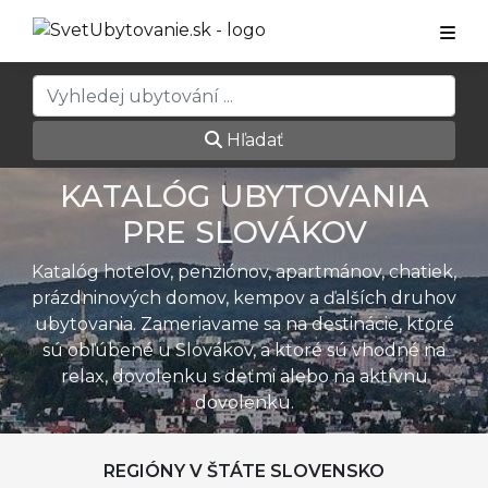
Hľadať
KATALÓG UBYTOVANIA
PRE SLOVÁKOV
Katalóg hotelov, penziónov, apartmánov, chatiek,
prázdninových domov, kempov a ďalších druhov
ubytovania. Zameriavame sa na destinácie, ktoré
sú obľúbené u Slovákov, a ktoré sú vhodné na
relax, dovolenku s deťmi alebo na aktívnu
dovolenku.
REGIÓNY V ŠTÁTE SLOVENSKO