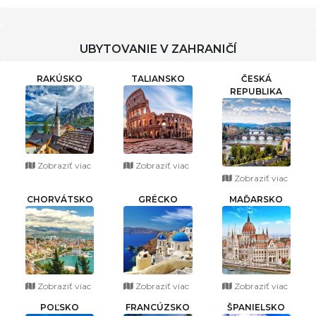
UBYTOVANIE V ZAHRANIČÍ
RAKÚSKO
TALIANSKO
ČESKÁ
REPUBLIKA
Zobraziť viac
Zobraziť viac
Zobraziť viac
CHORVÁTSKO
GRÉCKO
MAĎARSKO
Zobraziť viac
Zobraziť viac
Zobraziť viac
POĽSKO
FRANCÚZSKO
ŠPANIELSKO