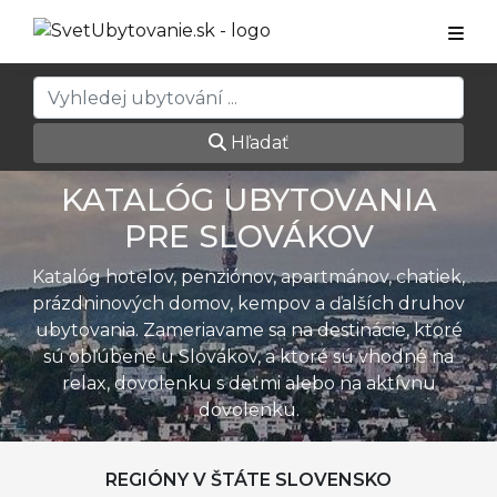
Hľadať
KATALÓG UBYTOVANIA
PRE SLOVÁKOV
Katalóg hotelov, penziónov, apartmánov, chatiek,
prázdninových domov, kempov a ďalších druhov
ubytovania. Zameriavame sa na destinácie, ktoré
sú obľúbené u Slovákov, a ktoré sú vhodné na
relax, dovolenku s deťmi alebo na aktívnu
dovolenku.
REGIÓNY V ŠTÁTE SLOVENSKO