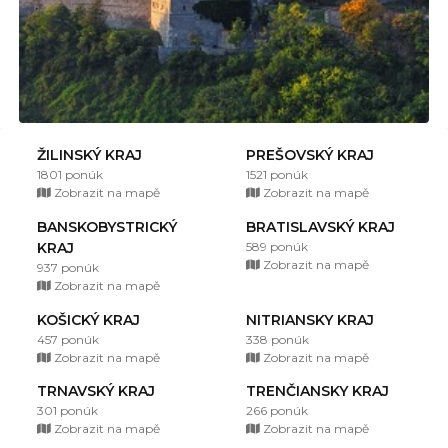
ŽILINSKÝ KRAJ
PREŠOVSKÝ KRAJ
1801 ponúk
1521 ponúk
Zobrazit na mapě
Zobrazit na mapě
BANSKOBYSTRICKÝ
BRATISLAVSKÝ KRAJ
KRAJ
589 ponúk
Zobrazit na mapě
937 ponúk
Zobrazit na mapě
KOŠICKÝ KRAJ
NITRIANSKY KRAJ
457 ponúk
338 ponúk
Zobrazit na mapě
Zobrazit na mapě
TRNAVSKÝ KRAJ
TRENČIANSKY KRAJ
301 ponúk
266 ponúk
Zobrazit na mapě
Zobrazit na mapě