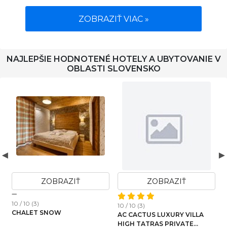
ZOBRAZIŤ VIAC »
NAJLEPŠIE HODNOTENÉ HOTELY A UBYTOVANIE V
OBLASTI SLOVENSKO
ZOBRAZIŤ
ZOBRAZIŤ
10 / 10 (3)
1
10 / 10 (3)
CHALET SNOW
AC CACTUS LUXURY VILLA
HIGH TATRAS PRIVATE