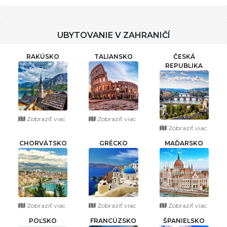
WELLNESS
UBYTOVANIE V ZAHRANIČÍ
RAKÚSKO
TALIANSKO
ČESKÁ
REPUBLIKA
Zobraziť viac
Zobraziť viac
Zobraziť viac
CHORVÁTSKO
GRÉCKO
MAĎARSKO
Zobraziť viac
Zobraziť viac
Zobraziť viac
POĽSKO
FRANCÚZSKO
ŠPANIELSKO