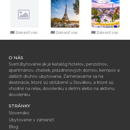
Zobraziť viac
Zobraziť viac
Zobraziť viac
O NÁS
SvetUbytovanie.sk je katalóg hotelov, penziónov,
apartmánov, chatiek, prázdninových domov, kempov a
ďalších druhov ubytovania. Zameriavame sa na
destinácie, ktoré sú obľúbené u Slovákov, a ktoré sú
vhodné na relax, dovolenku s deťmi alebo na aktívnu
dovolenku.
STRÁNKY
Slovensko
Ubytovanie v zahraničí
Blog