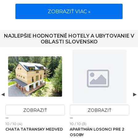
ZOBRAZIŤ VIAC »
NAJLEPŠIE HODNOTENÉ HOTELY A UBYTOVANIE V
OBLASTI SLOVENSKO
ZOBRAZIŤ
ZOBRAZIŤ
10 / 10 (3)
10 / 10 (1)
1
D
APARTMÁN LOSONCI PRE 2
CHALET WEST - ZUBEREC
OSOBY