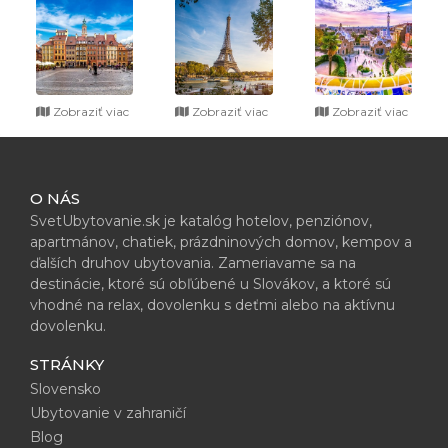
Zobraziť viac
Zobraziť viac
Zobraziť viac
O NÁS
SvetUbytovanie.sk je katalóg hotelov, penziónov,
apartmánov, chatiek, prázdninových domov, kempov a
ďalších druhov ubytovania. Zameriavame sa na
destinácie, ktoré sú obľúbené u Slovákov, a ktoré sú
vhodné na relax, dovolenku s deťmi alebo na aktívnu
dovolenku.
STRÁNKY
Slovensko
Ubytovanie v zahraničí
Blog