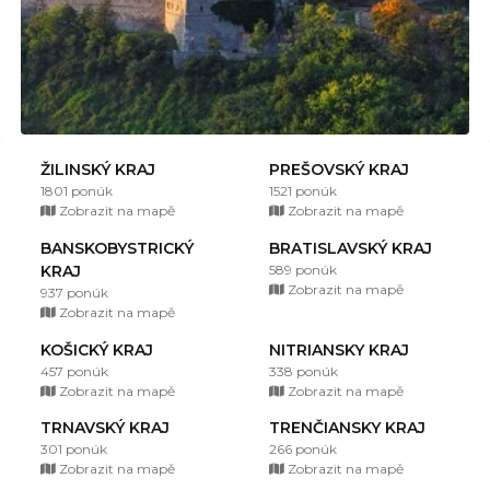
ŽILINSKÝ KRAJ
PREŠOVSKÝ KRAJ
1801 ponúk
1521 ponúk
Zobrazit na mapě
Zobrazit na mapě
BANSKOBYSTRICKÝ
BRATISLAVSKÝ KRAJ
KRAJ
589 ponúk
Zobrazit na mapě
937 ponúk
Zobrazit na mapě
KOŠICKÝ KRAJ
NITRIANSKY KRAJ
457 ponúk
338 ponúk
Zobrazit na mapě
Zobrazit na mapě
TRNAVSKÝ KRAJ
TRENČIANSKY KRAJ
301 ponúk
266 ponúk
Zobrazit na mapě
Zobrazit na mapě