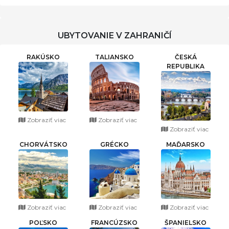
UBYTOVANIE V ZAHRANIČÍ
RAKÚSKO
TALIANSKO
ČESKÁ
REPUBLIKA
Zobraziť viac
Zobraziť viac
Zobraziť viac
CHORVÁTSKO
GRÉCKO
MAĎARSKO
Zobraziť viac
Zobraziť viac
Zobraziť viac
POĽSKO
FRANCÚZSKO
ŠPANIELSKO