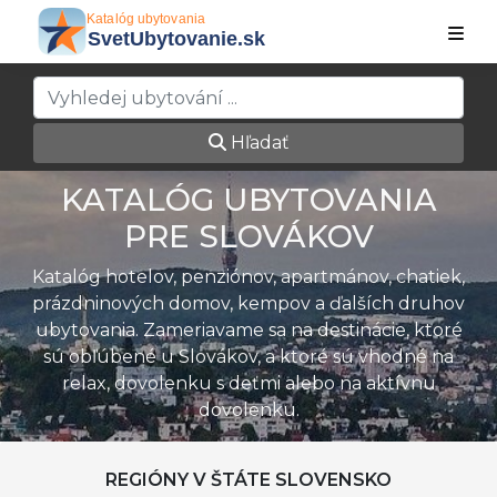
Hľadať
KATALÓG UBYTOVANIA
PRE SLOVÁKOV
Katalóg hotelov, penziónov, apartmánov, chatiek,
prázdninových domov, kempov a ďalších druhov
ubytovania. Zameriavame sa na destinácie, ktoré
sú obľúbené u Slovákov, a ktoré sú vhodné na
relax, dovolenku s deťmi alebo na aktívnu
dovolenku.
REGIÓNY V ŠTÁTE SLOVENSKO