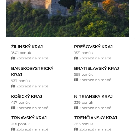
ŽILINSKÝ KRAJ
PREŠOVSKÝ KRAJ
1801 ponúk
1521 ponúk
Zobrazit na mapě
Zobrazit na mapě
BANSKOBYSTRICKÝ
BRATISLAVSKÝ KRAJ
KRAJ
589 ponúk
Zobrazit na mapě
937 ponúk
Zobrazit na mapě
KOŠICKÝ KRAJ
NITRIANSKY KRAJ
457 ponúk
338 ponúk
Zobrazit na mapě
Zobrazit na mapě
TRNAVSKÝ KRAJ
TRENČIANSKY KRAJ
301 ponúk
266 ponúk
Zobrazit na mapě
Zobrazit na mapě