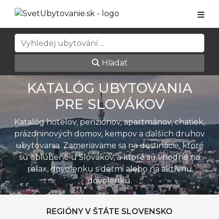
Hľadať
KATALÓG UBYTOVANIA
PRE SLOVÁKOV
Katalóg hotelov, penziónov, apartmánov, chatiek,
prázdninových domov, kempov a ďalších druhov
ubytovania. Zameriavame sa na destinácie, ktoré
sú obľúbené u Slovákov, a ktoré sú vhodné na
relax, dovolenku s deťmi alebo na aktívnu
dovolenku.
REGIÓNY V ŠTÁTE SLOVENSKO