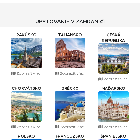
UBYTOVANIE V ZAHRANIČÍ
RAKÚSKO
TALIANSKO
ČESKÁ
REPUBLIKA
Zobraziť viac
Zobraziť viac
Zobraziť viac
CHORVÁTSKO
GRÉCKO
MAĎARSKO
Zobraziť viac
Zobraziť viac
Zobraziť viac
POĽSKO
FRANCÚZSKO
ŠPANIELSKO