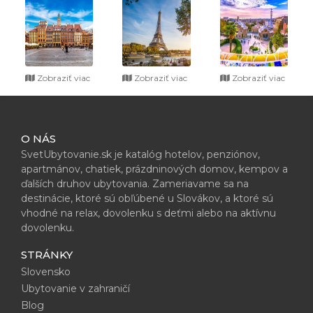
Zobraziť viac
Zobraziť viac
Zobraziť viac
O NÁS
SvetUbytovanie.sk je katalóg hotelov, penziónov,
apartmánov, chatiek, prázdninových domov, kempov a
ďalších druhov ubytovania. Zameriavame sa na
destinácie, ktoré sú obľúbené u Slovákov, a ktoré sú
vhodné na relax, dovolenku s deťmi alebo na aktívnu
dovolenku.
STRÁNKY
Slovensko
Ubytovanie v zahraničí
Blog