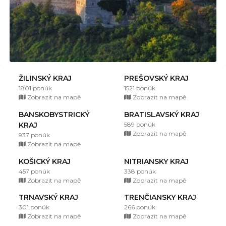
ŽILINSKÝ KRAJ
PREŠOVSKÝ KRAJ
1801 ponúk
1521 ponúk
Zobrazit na mapě
Zobrazit na mapě
BANSKOBYSTRICKÝ
BRATISLAVSKÝ KRAJ
KRAJ
589 ponúk
Zobrazit na mapě
937 ponúk
Zobrazit na mapě
KOŠICKÝ KRAJ
NITRIANSKY KRAJ
457 ponúk
338 ponúk
Zobrazit na mapě
Zobrazit na mapě
TRNAVSKÝ KRAJ
TRENČIANSKY KRAJ
301 ponúk
266 ponúk
Zobrazit na mapě
Zobrazit na mapě