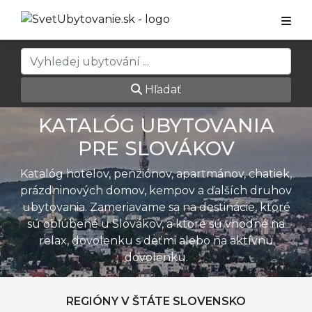
Hľadať
KATALÓG UBYTOVANIA
PRE SLOVÁKOV
Katalóg hotelov, penziónov, apartmánov, chatiek,
prázdninových domov, kempov a ďalších druhov
ubytovania. Zameriavame sa na destinácie, ktoré
sú obľúbené u Slovákov, a ktoré sú vhodné na
relax, dovolenku s deťmi alebo na aktívnu
dovolenku.
REGIÓNY V ŠTÁTE SLOVENSKO