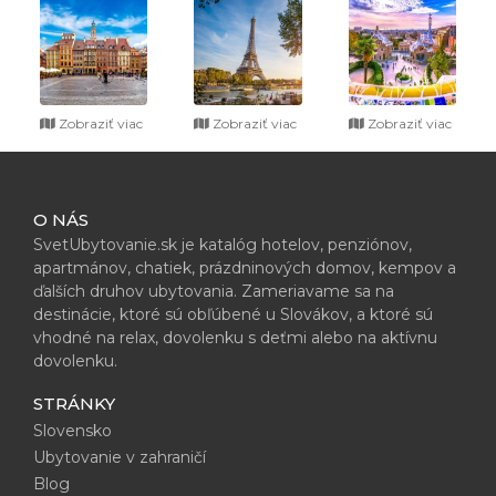
Zobraziť viac
Zobraziť viac
Zobraziť viac
O NÁS
SvetUbytovanie.sk je katalóg hotelov, penziónov,
apartmánov, chatiek, prázdninových domov, kempov a
ďalších druhov ubytovania. Zameriavame sa na
destinácie, ktoré sú obľúbené u Slovákov, a ktoré sú
vhodné na relax, dovolenku s deťmi alebo na aktívnu
dovolenku.
STRÁNKY
Slovensko
Ubytovanie v zahraničí
Blog