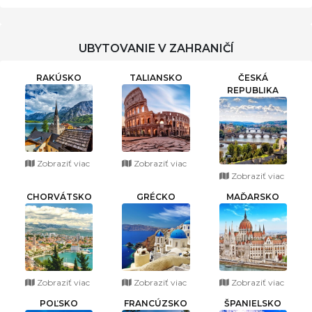
ČINGOV
UBYTOVANIE V ZAHRANIČÍ
RAKÚSKO
TALIANSKO
ČESKÁ
REPUBLIKA
Zobraziť viac
Zobraziť viac
Zobraziť viac
CHORVÁTSKO
GRÉCKO
MAĎARSKO
Zobraziť viac
Zobraziť viac
Zobraziť viac
POĽSKO
FRANCÚZSKO
ŠPANIELSKO