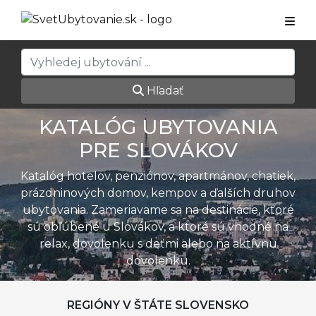
Hľadať
KATALÓG UBYTOVANIA
PRE SLOVÁKOV
Katalóg hotelov, penziónov, apartmánov, chatiek,
prázdninových domov, kempov a ďalších druhov
ubytovania. Zameriavame sa na destinácie, ktoré
sú obľúbené u Slovákov, a ktoré sú vhodné na
relax, dovolenku s deťmi alebo na aktívnu
dovolenku.
REGIÓNY V ŠTÁTE SLOVENSKO