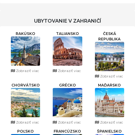
UBYTOVANIE V ZAHRANIČÍ
RAKÚSKO
TALIANSKO
ČESKÁ
REPUBLIKA
Zobraziť viac
Zobraziť viac
Zobraziť viac
CHORVÁTSKO
GRÉCKO
MAĎARSKO
Zobraziť viac
Zobraziť viac
Zobraziť viac
POĽSKO
FRANCÚZSKO
ŠPANIELSKO