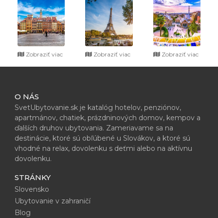
Zobraziť viac
Zobraziť viac
Zobraziť viac
O NÁS
SvetUbytovanie.sk je katalóg hotelov, penziónov,
apartmánov, chatiek, prázdninových domov, kempov a
ďalších druhov ubytovania. Zameriavame sa na
destinácie, ktoré sú obľúbené u Slovákov, a ktoré sú
vhodné na relax, dovolenku s deťmi alebo na aktívnu
dovolenku.
STRÁNKY
Slovensko
Ubytovanie v zahraničí
Blog