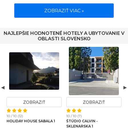
ZOBRAZIŤ VIAC »
NAJLEPŠIE HODNOTENÉ HOTELY A UBYTOVANIE V
OBLASTI SLOVENSKO
Ť
ZOBRAZIŤ
ZOBRAZIŤ
10 / 10 (2)
10 / 10 (7)
CHATA POD JEDĽOU
ALA 1
ŠTÚDIO CALVIN -
SKLENARSKA 1