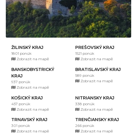
ŽILINSKÝ KRAJ
PREŠOVSKÝ KRAJ
1801 ponúk
1521 ponúk
Zobrazit na mapě
Zobrazit na mapě
BANSKOBYSTRICKÝ
BRATISLAVSKÝ KRAJ
KRAJ
589 ponúk
Zobrazit na mapě
937 ponúk
Zobrazit na mapě
KOŠICKÝ KRAJ
NITRIANSKY KRAJ
457 ponúk
338 ponúk
Zobrazit na mapě
Zobrazit na mapě
TRNAVSKÝ KRAJ
TRENČIANSKY KRAJ
301 ponúk
266 ponúk
Zobrazit na mapě
Zobrazit na mapě