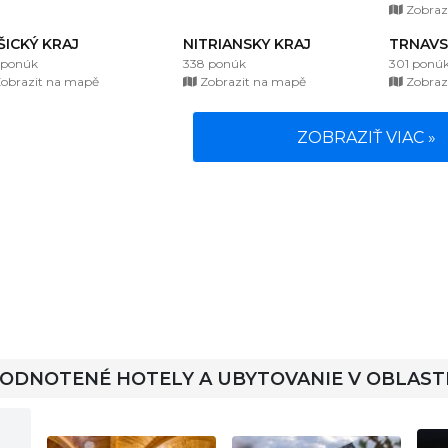
Zobraz
ŠICKÝ KRAJ
NITRIANSKY KRAJ
TRNAVS
 ponúk
338 ponúk
301 ponú
obrazit na mapě
Zobrazit na mapě
Zobraz
ZOBRAZIŤ VIAC »
HODNOTENÉ HOTELY A UBYTOVANIE V OBLAST