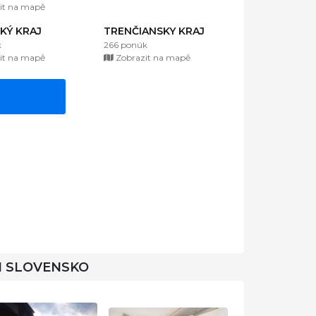
it na mapě
KÝ KRAJ
TRENČIANSKY KRAJ
k
266 ponúk
it na mapě
Zobrazit na mapě
I SLOVENSKO