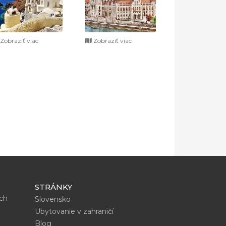
Zobraziť viac
Zobraziť viac
STRÁNKY
ích
Slovensko
Ubytovanie v zahraničí
Blog