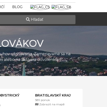
IČÍ
BLOG
Hľadať
LOVÁKOV
ruhov ubytovania. Zameriavame sa na
ťmi alebo na aktívnu dovolenku.
BYSTRICKÝ
BRATISLAVSKÝ KRAJ
589 ponúk
Zobrazit na mapě
k