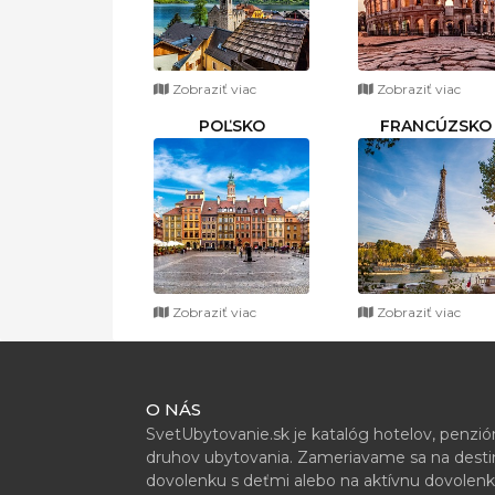
Zobraziť viac
Zobraziť viac
POĽSKO
FRANCÚZSKO
Zobraziť viac
Zobraziť viac
O NÁS
SvetUbytovanie.sk je katalóg hotelov, penzi
druhov ubytovania. Zameriavame sa na destiná
dovolenku s deťmi alebo na aktívnu dovolenk