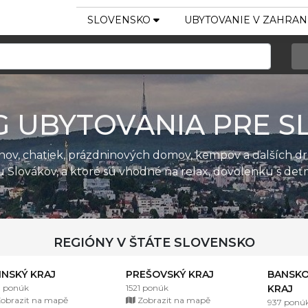
SLOVENSKO
UBYTOVANIE V ZAHRAN
G UBYTOVANIA PRE S
ánov, chatiek, prázdninových domov, kempov a ďalších d
u Slovákov, a ktoré sú vhodné na relax, dovolenku s de
REGIÓNY V ŠTÁTE SLOVENSKO
LINSKÝ KRAJ
PREŠOVSKÝ KRAJ
BANSKO
1 ponúk
1521 ponúk
KRAJ
obrazit na mapě
Zobrazit na mapě
937 ponú