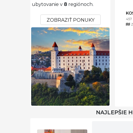
ubytovanie v
8
regiónoch.
KO
457
ZOBRAZIŤ PONUKY
Z
NAJLEPŠIE 