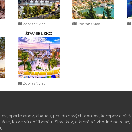
Zobraziť viac
Zobraziť viac
ŠPANIELSKO
Zobraziť viac
ónov, apartmánov, chatiek, prázdninových domov, kempov a ďalš
cie, ktoré sú obľúbené u Slovákov, a ktoré sú vhodné na relax,
u.