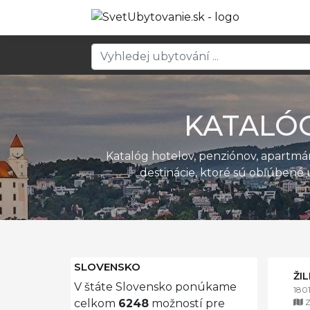
KATALÓ
Katalóg hotelov, penziónov, apartm
destinácie, ktoré sú obľúbené 
SLOVENSKO
ŽI
V štáte Slovensko ponúkame
180
Z
celkom
6248
možností pre