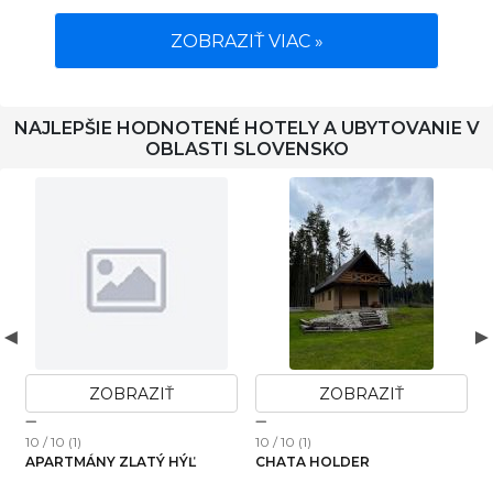
ZOBRAZIŤ VIAC »
NAJLEPŠIE HODNOTENÉ HOTELY A UBYTOVANIE V
OBLASTI SLOVENSKO
ZOBRAZIŤ
ZOBRAZIŤ
10 / 10 (1)
10 / 10 (1)
1
APARTMÁNY ZLATÝ HÝĽ
CHATA HOLDER