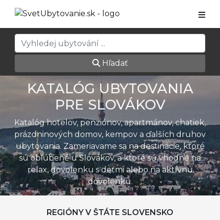
Hľadať
KATALÓG UBYTOVANIA
PRE SLOVÁKOV
Katalóg hotelov, penziónov, apartmánov, chatiek,
prázdninových domov, kempov a ďalších druhov
ubytovania. Zameriavame sa na destinácie, ktoré
sú obľúbené u Slovákov, a ktoré sú vhodné na
relax, dovolenku s deťmi alebo na aktívnu
dovolenku.
REGIÓNY V ŠTÁTE SLOVENSKO