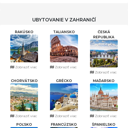
UBYTOVANIE V ZAHRANIČÍ
RAKÚSKO
TALIANSKO
ČESKÁ
REPUBLIKA
Zobraziť viac
Zobraziť viac
Zobraziť viac
CHORVÁTSKO
GRÉCKO
MAĎARSKO
Zobraziť viac
Zobraziť viac
Zobraziť viac
POĽSKO
FRANCÚZSKO
ŠPANIELSKO