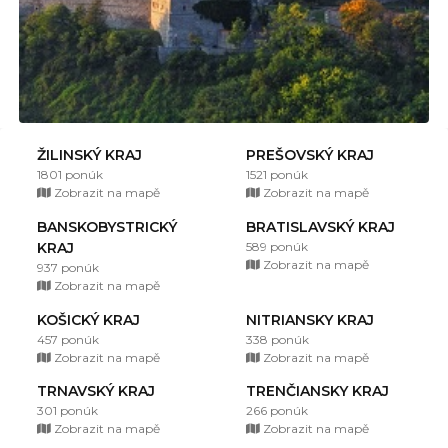
ŽILINSKÝ KRAJ
PREŠOVSKÝ KRAJ
1801 ponúk
1521 ponúk
Zobrazit na mapě
Zobrazit na mapě
BANSKOBYSTRICKÝ
BRATISLAVSKÝ KRAJ
KRAJ
589 ponúk
Zobrazit na mapě
937 ponúk
Zobrazit na mapě
KOŠICKÝ KRAJ
NITRIANSKY KRAJ
457 ponúk
338 ponúk
Zobrazit na mapě
Zobrazit na mapě
TRNAVSKÝ KRAJ
TRENČIANSKY KRAJ
301 ponúk
266 ponúk
Zobrazit na mapě
Zobrazit na mapě