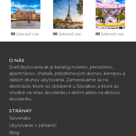
Zobraziť viac
Zobraziť viac
Zobraziť viac
O NÁS
SvetUbytovanie.sk je katalóg hotelov, penziónov,
apartmánov, chatiek, prázdninových domov, kempov a
ďalších druhov ubytovania. Zameriavame sa na
destinácie, ktoré sú obľúbené u Slovákov, a ktoré sú
vhodné na relax, dovolenku s deťmi alebo na aktívnu
dovolenku.
STRÁNKY
Slovensko
Ubytovanie v zahraničí
Blog