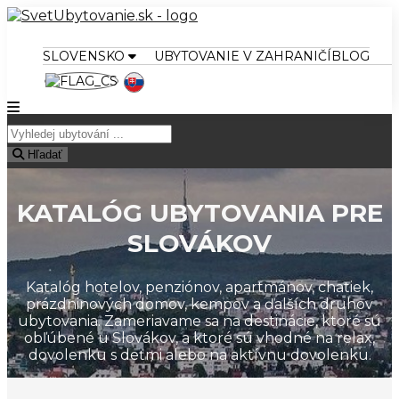
SLOVENSKO
UBYTOVANIE V ZAHRANIČÍ
BLOG
Hľadať
KATALÓG UBYTOVANIA PRE
SLOVÁKOV
Katalóg hotelov, penziónov, apartmánov, chatiek,
prázdninových domov, kempov a ďalších druhov
ubytovania. Zameriavame sa na destinácie, ktoré sú
obľúbené u Slovákov, a ktoré sú vhodné na relax,
dovolenku s deťmi alebo na aktívnu dovolenku.